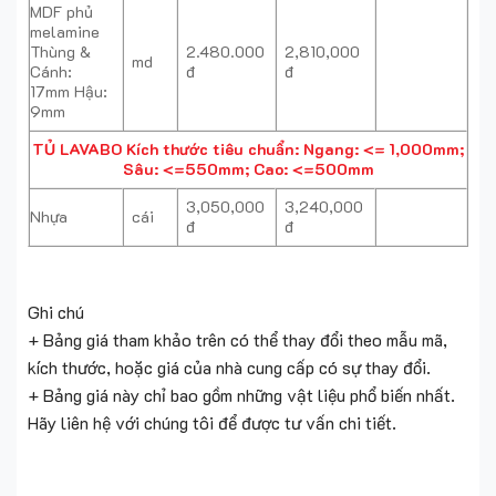
MDF phủ
melamine
Thùng &
2.480.000
2,810,000
md
Cánh:
đ
đ
17mm Hậu:
9mm
TỦ LAVABO
Kích thước tiêu chuẩn: Ngang: <= 1,000mm;
Sâu: <=550mm; Cao: <=500mm
3,050,000
3,240,000
Nhựa
cái
đ
đ
Ghi chú
+ Bảng giá tham khảo trên có thể thay đổi theo mẫu mã,
kích thước, hoặc giá của nhà cung cấp có sự thay đổi.
+ Bảng giá này chỉ bao gồm những vật liệu phổ biến nhất.
Hãy liên hệ với chúng tôi để được tư vấn chi tiết.