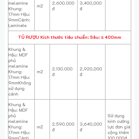
melamine
2.600.000
3,400,000
m2
Khung:
đ
đ
17mm Hậu:
9mmCánh:
Laminate
TỦ RƯỢU
Kích thước tiêu chuẩn: Sâu: ≤ 400mm
Khung &
Hậu: MDF
phủ
melamine
2.130.000
2,920,000
Khung:
m2
đ
đ
17mm Hậu:
9mmKhông
sử dụng
cánh
Khung &
Hậu: MDF
phủ
Sử dụng
melamine
kính cường
2.590.000
3,640,000
Khung:
m2
lực đơn giá
đ
đ
17mm Hậu:
cộng thêm
9mmCánh
100,000đ