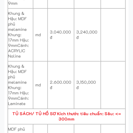
9mm
Khung &
Hậu: MDF
phủ
melamine
3.040.000
3,240,000
Khung:
md
đ
đ
17mm Hậu:
9mmCánh:
ACRYLIC
Noline
Khung &
Hậu: MDF
phủ
melamine
2.600.000
3,150,000
md
Khung:
đ
đ
17mm Hậu:
9mmCánh:
Laminate
TỦ SÁCH/ TỦ HỒ SƠ
Kích thước tiêu chuẩn: Sâu: <=
300mm
MDF phủ