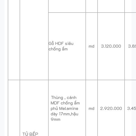
Gỗ HDF siêu
md
3.120.000
3.8
chống ẩm
Thùng , cánh
MDF chống ẩm
phủ Melamine
md
2.920.000
3.4
dày 17mm,hậu
9mm
TỦ BẾP