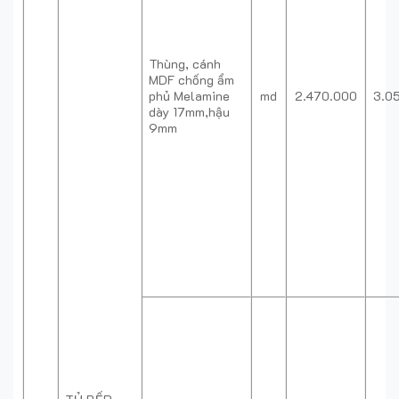
Thùng, cánh
MDF chống ẩm
phủ Melamine
md
2.470.000
3.0
dày 17mm,hậu
9mm