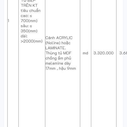
TỦ BẾP
TRÊN KT
tiêu chuẩn
cao: ≤
1
700(mm)
sâu: ≤
350(mm)
dài:
Cánh ACRYLIC
>2000(mm)
(Noline) hoặc
LAMINATE.
Thùng tủ MDF
md
3.320.000
3.6
chống ẩm phủ
melamine dày
17mm , hậu 9mm