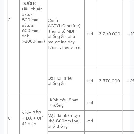
DƯỚI KT
tiêu chuẩn
cao: ≤
2
800(mm)
Cánh
sâu: ≤
ACRYLIC(noline).
600(mm)
Thùng tủ MDF
md
3.760.000
4.1
dài:
chống ẩm phủ
>2000(mm)
melamine dày
17mm , hậu 9mm
Gỗ HDF siêu
md
3.570.000
4.2
chống ẩm
Kính màu 8mm
md
thường
KÍNH BẾP
Mặt đá nhân tạo
3
+ ĐÁ + Chỉ
khổ 800mm loại
md
đá viền
phổ thông