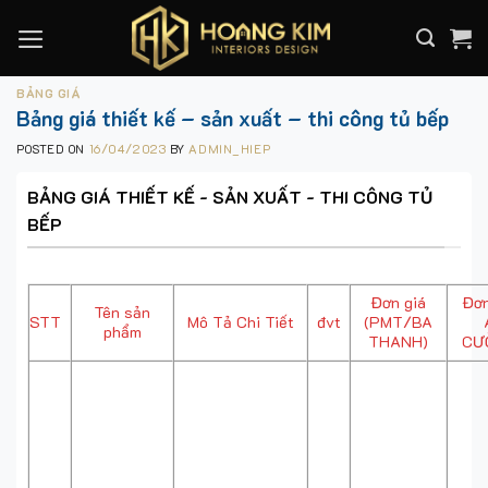
Skip
to
content
BẢNG GIÁ
Bảng giá thiết kế – sản xuất – thi công tủ bếp
POSTED ON
16/04/2023
BY
ADMIN_HIEP
BẢNG GIÁ THIẾT KẾ - SẢN XUẤT - THI CÔNG TỦ
BẾP
Đơn giá
Đơn
Tên sản
STT
Mô Tả Chi Tiết
đvt
(PMT/BA
phẩm
THANH)
CƯ