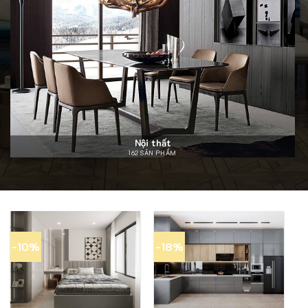
Nội thất
162 SẢN PHẨM
-10%
-18%