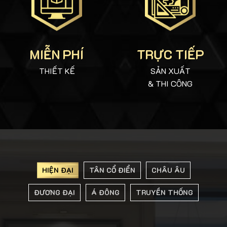
MIỄN PHÍ
TRỰC TIẾP
THIẾT KẾ
SẢN XUẤT
& THI CÔNG
HIỆN ĐẠI
TÂN CỔ ĐIỂN
CHÂU ÂU
ĐƯƠNG ĐẠI
Á ĐÔNG
TRUYỀN THỐNG