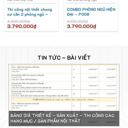
Thi công nội thất chung
COMBO PHÒNG NGỦ HIỆN
cư căn 2 phòng ngủ –
ĐẠI – P008
CBPN-D023
4.500.000
₫
4.100.000
₫
3.790.000
₫
3.790.000
₫
TIN TỨC – BÀI VIẾT
BẢNG GIÁ THIẾT KẾ – SẢN XUẤT – THI CÔNG CÁC
HẠNG MỤC / SẢN PHẨM NỘI THẤT