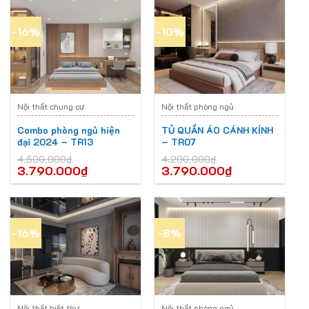
-16%
-10%
Nội thất chung cư
Nội thất phòng ngủ
Combo phòng ngủ hiện
TỦ QUẦN ÁO CÁNH KÍNH
đại 2024 – TR13
– TR07
4.500.000
₫
4.200.000
₫
3.790.000
₫
3.790.000
₫
-16%
-8%
Nội thất biệt thự
Nội thất phòng ngủ