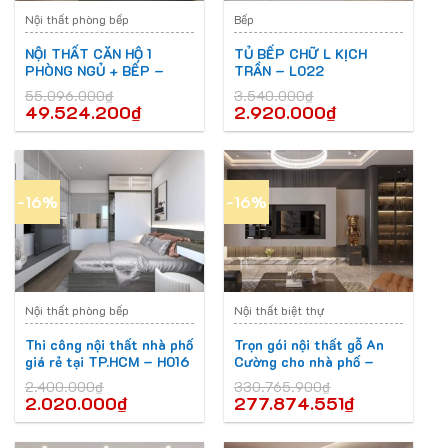
Nội thất phòng bếp
Bếp
NỘI THẤT CĂN HỘ 1
TỦ BẾP CHỮ L KỊCH
PHÒNG NGỦ + BẾP –
TRẦN – L022
CBPN – D026
55.096.000
₫
3.540.000
₫
49.524.200
₫
2.920.000
₫
-16%
-16%
Nội thất phòng bếp
Nội thất biệt thự
Thi công nội thất nhà phố
Trọn gói nội thất gỗ An
giá rẻ tại TP.HCM – H016
Cường cho nhà phố –
N008
2.400.000
₫
330.765.900
₫
2.020.000
₫
277.874.551
₫