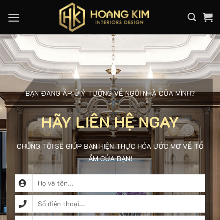
Skip
to
content
BẠN ĐANG ÁP Ủ Ý TƯỞNG VỀ NGÔI NHÀ CỦA MÌNH?
HÃY LIÊN HỆ NGAY
CHÚNG TÔI SẼ GIÚP BẠN HIỆN THỰC HÓA ƯỚC MƠ VỀ TỔ
ẤM CỦA BẠN!