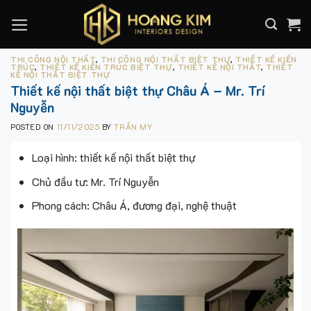
Skip
to
content
THI CÔNG NỘI THẤT
,
THI CÔNG NỘI THẤT BIỆT THỰ
,
THIẾT KẾ KIẾN
TRÚC
,
THIẾT KẾ KIẾN TRÚC BIỆT THỰ
,
THIẾT KẾ NỘI THẤT
,
THIẾT
KẾ NỘI THẤT BIỆT THỰ
Thiết kế nội thất biệt thự Châu Á – Mr. Trí
Nguyễn
POSTED ON
11/11/2025
BY
TRẦN MY
Loại hình: thiết kế nội thất biệt thự
Chủ đầu tư: Mr. Trí Nguyễn
Phong cách: Châu Á, đương đại, nghệ thuật