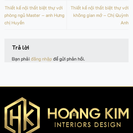
Thiết kế nội thất biệt thự với
Thiết kế nội thất biệt thự với
phòng ngủ Master – anh Hưng
không gian mở – Chị Quỳnh
chị Huyền
Anh
Trả lời
Bạn phải
đăng nhập
để gửi phản hồi.