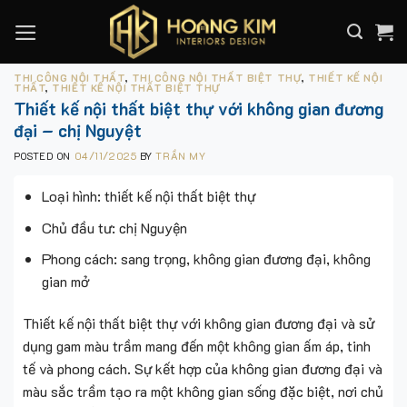
Skip
to
content
THI CÔNG NỘI THẤT
,
THI CÔNG NỘI THẤT BIỆT THỰ
,
THIẾT KẾ NỘI
THẤT
,
THIẾT KẾ NỘI THẤT BIỆT THỰ
Thiết kế nội thất biệt thự với không gian đương
đại – chị Nguyệt
POSTED ON
04/11/2025
BY
TRẦN MY
Loại hình: thiết kế nội thất biệt thự
Chủ đầu tư: chị Nguyện
Phong cách: sang trọng, không gian đương đại, không
gian mở
Thiết kế nội thất biệt thự với không gian đương đại và sử
dụng gam màu trầm mang đến một không gian ấm áp, tinh
tế và phong cách. Sự kết hợp của không gian đương đại và
màu sắc trầm tạo ra một không gian sống đặc biệt, nơi chủ