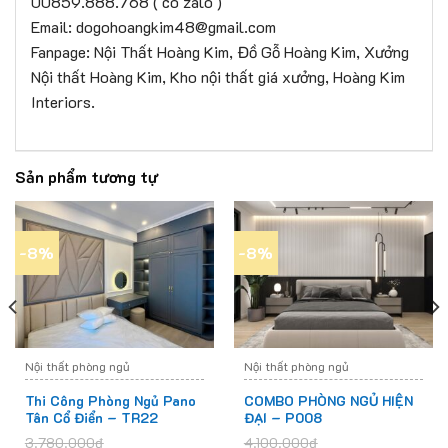
00859.888.768 ( có zalo )
Email: dogohoangkim48@gmail.com
Fanpage: Nội Thất Hoàng Kim, Đồ Gỗ Hoàng Kim, Xưởng
Nội thất Hoàng Kim, Kho nội thất giá xưởng, Hoàng Kim
Interiors.
Sản phẩm tương tự
-8%
-8%
Nội thất phòng ngủ
Nội thất phòng ngủ
Thi Công Phòng Ngủ Pano
COMBO PHÒNG NGỦ HIỆN
Tân Cổ Điển – TR22
ĐẠI – P008
3.780.000
₫
4.100.000
₫