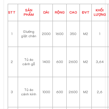
SẢN
KHỐI
STT
DÀI
RỘNG
CAO
ĐVT
PHẨM
LƯỢNG
Giường
1
2000
1600
350
M2
1
giật chân
Tủ áo
2
1400
600
2600
M2
3,64
cánh gỗ
Tủ áo
3
1000
600
2600
M2
2,6
cánh kính