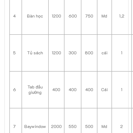
4
Bàn học
1200
600
750
Md
1,2
5
Tủ sách
1200
300
800
cái
1
Tab đầu
6
400
400
400
Cái
1
giường
7
Baywindow
2000
550
500
Md
2