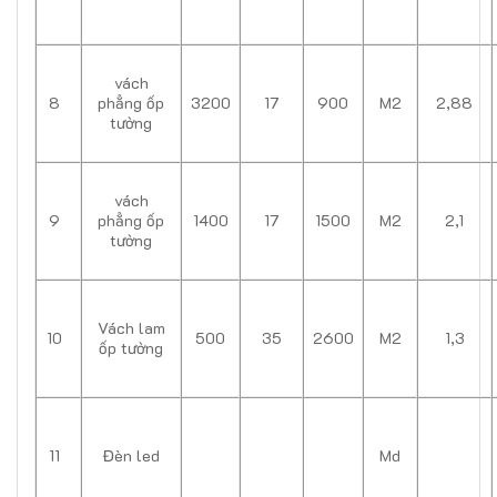
vách
8
phẳng ốp
3200
17
900
M2
2,88
tường
vách
9
phẳng ốp
1400
17
1500
M2
2,1
tường
Vách lam
10
500
35
2600
M2
1,3
ốp tường
11
Đèn led
Md