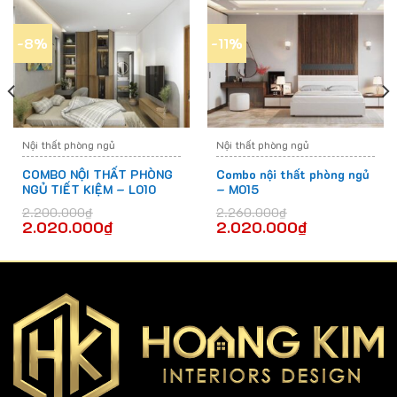
-8%
-11%
Nội thất phòng ngủ
Nội thất phòng ngủ
COMBO NỘI THẤT PHÒNG
Combo nội thất phòng ngủ
NGỦ TIẾT KIỆM – L010
– M015
2.200.000
₫
2.260.000
₫
2.020.000
₫
2.020.000
₫