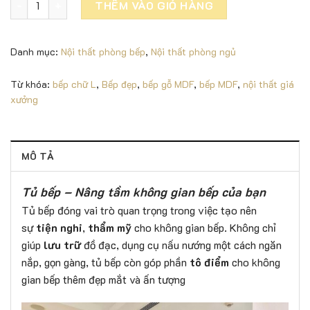
THÊM VÀO GIỎ HÀNG
Danh mục:
Nội thất phòng bếp
,
Nội thất phòng ngủ
Từ khóa:
bếp chữ L
,
Bếp đẹp
,
bếp gỗ MDF
,
bếp MDF
,
nội thất giá
xưởng
MÔ TẢ
Tủ bếp – Nâng tầm không gian bếp của bạn
Tủ bếp đóng vai trò quan trọng trong việc tạo nên
sự
tiện nghi
,
thẩm mỹ
cho không gian bếp. Không chỉ
giúp
lưu trữ
đồ đạc, dụng cụ nấu nướng một cách ngăn
nắp, gọn gàng, tủ bếp còn góp phần
tô điểm
cho không
gian bếp thêm đẹp mắt và ấn tượng