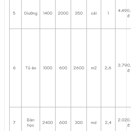
4.490
5
Giường
1400
2000
350
cái
1
đ
3.790
6
Tủ áo
1000
600
2600
m2
2,6
đ
Bàn
2.020
7
2400
600
300
md
2,4
học
đ