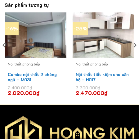
Sản phẩm tương tự
-16%
-25%
Nội thất phòng bếp
Nội thất phòng bếp
Combo nội thất 2 phòng
Nội thất tiết kiệm cho căn
ngủ – M031
hộ – H017
2.400.000
₫
3.300.000
₫
2.020.000
₫
2.470.000
₫