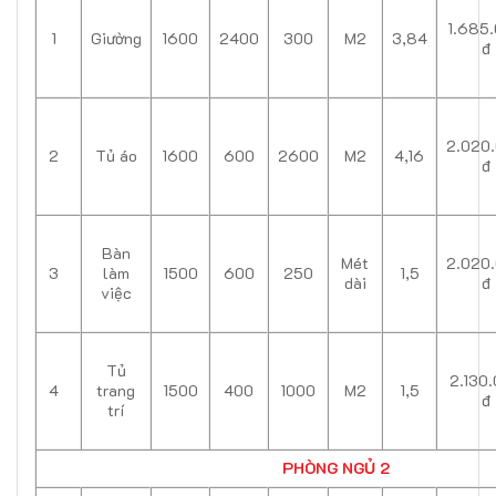
1.685
1
Giường
1600
2400
300
M2
3,84
đ
2.020
2
Tủ áo
1600
600
2600
M2
4,16
đ
Bàn
Mét
2.020
3
làm
1500
600
250
1,5
dài
đ
việc
Tủ
2.130
4
trang
1500
400
1000
M2
1,5
đ
trí
PHÒNG NGỦ 2