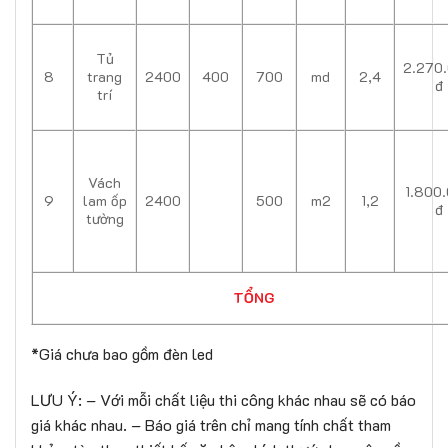
Tủ
2.270
8
trang
2400
400
700
md
2,4
đ
trí
Vách
1.800
9
lam ốp
2400
500
m2
1,2
đ
tường
TỔNG
*Giá chưa bao gồm đèn led
LƯU Ý: – Với mỗi chất liệu thi công khác nhau sẽ có báo
giá khác nhau. – Báo giá trên chỉ mang tính chất tham