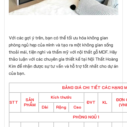
Với các gợi ý trên, bạn có thể tối ưu hóa không gian
phòng ngủ hẹp của mình và tạo ra một không gian sống
thoải mái, tiện nghi và thẩm mỹ với nội thất gỗ MDF. Hãy
thảo luận với các chuyên gia thiết kế tại Nội Thất Hoàng
Kim để nhận được sự tư vấn và hỗ trợ tốt nhất cho dự án
của bạn.
BẢNG GIÁ CHI TIẾT CÁC HẠNG 
Kích thước
SẢN
ĐƠN 
STT
ĐVT
KL
PHẨM
(VN
Dài
Rộng
Cao
PHÒNG NGỦ 1