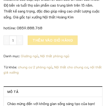
Độ bền và tuổi thọ sản phẩm cao trung bình trên 15 năm.
Thiết kế sang trọng, độc đáo giúp nâng cao chất lượng cuộc
sống. Giá gốc tại xưởng Nội thất Hoàng Kim
hotline: 0859.888.768
Trọn gói nội thất tiết kiệm cho căn hộ diện tích nhỏ - TR08 s
THÊM VÀO GIỎ HÀNG
Danh mục:
Giường ngủ
,
Nội thất phòng ngủ
Từ khóa:
chung cư 2 phòng ngủ
,
Nội thất cho chung cư
,
nội thất
giá xưởng
MÔ TẢ
Chào mừng đến với không gian sống sáng tạo của bạn!