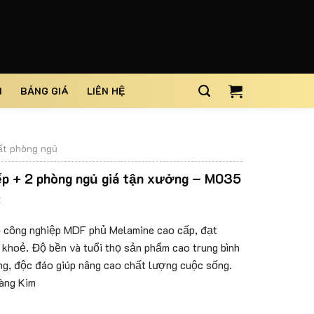
M
BẢNG GIÁ
LIÊN HỆ
ất phòng ngủ
bếp + 2 phòng ngủ giá tận xưởng – M035
₫
gỗ công nghiệp MDF phủ Melamine cao cấp, đạt
khoẻ. Độ bền và tuổi thọ sản phẩm cao trung bình
ọng, độc đáo giúp nâng cao chất lượng cuộc sống.
oàng Kim