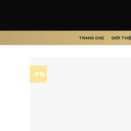
Skip
to
content
TRANG CHỦ
GIỚI THI
-8%