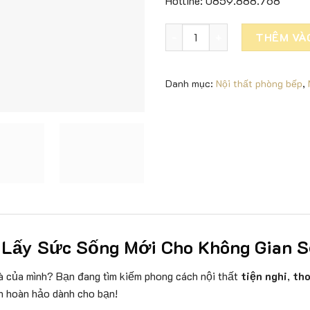
Hotline: 0859.888.768
Nội thất nguyên căn 1 bếp + 
THÊM VÀ
Danh mục:
Nội thất phòng bếp
,
g Lấy Sức Sống Mới Cho Không Gian 
à của mình? Bạn đang tìm kiếm phong cách nội thất
tiện nghi
,
tho
n hoàn hảo dành cho bạn!