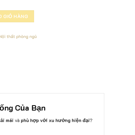
2 phòng ngủ giá tận xưởng - M035 số lượng
O GIỎ HÀNG
Nội thất phòng ngủ
Sống Của Bạn
ải mái
và
phù hợp với xu hướng hiện đại
?