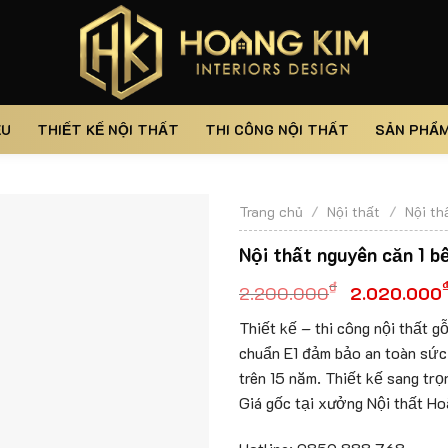
ỆU
THIẾT KẾ NỘI THẤT
THI CÔNG NỘI THẤT
SẢN PHẨ
Trang chủ
/
Nội thất
/
Nội th
Nội thất nguyên căn 1 
₫
2.200.000
2.020.000
Thiết kế – thi công nội thất 
chuẩn E1 đảm bảo an toàn sức 
trên 15 năm. Thiết kế sang tr
Giá gốc tại xưởng Nội thất H