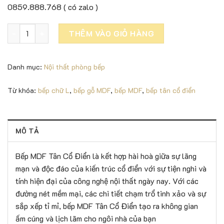
0859.888.768 ( có zalo )
Bếp MDF Phủ Sơn 2K Phong Cách Tân Cổ Điển - P018 số lượn
THÊM VÀO GIỎ HÀNG
Danh mục:
Nội thất phòng bếp
Từ khóa:
bếp chữ L
,
bếp gỗ MDF
,
bếp MDF
,
bếp tân cổ điển
MÔ TẢ
Bếp MDF Tân Cổ Điển là kết hợp hài hoà giữa sự lãng
mạn và độc đáo của kiến trúc cổ điển với sự tiện nghi và
tính hiện đại của công nghệ nội thất ngày nay. Với các
đường nét mềm mại, các chi tiết chạm trổ tinh xảo và sự
sắp xếp tỉ mỉ, bếp MDF Tân Cổ Điển tạo ra không gian
ấm cúng và lịch lãm cho ngôi nhà của bạn