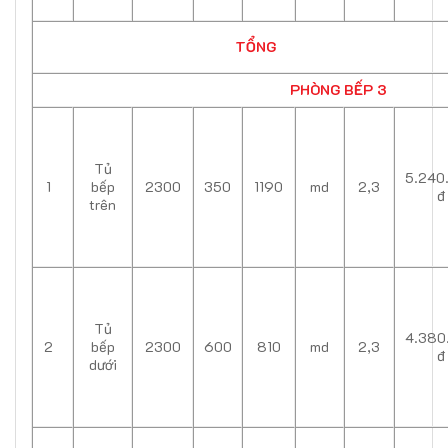
TỔNG
PHÒNG BẾP 3
Tủ
5.240
1
bếp
2300
350
1190
md
2,3
đ
trên
Tủ
4.380
2
bếp
2300
600
810
md
2,3
đ
dưới