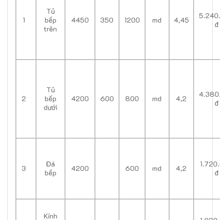
Tủ
5.240
1
bếp
4450
350
1200
md
4,45
đ
trên
Tủ
4.380
2
bếp
4200
600
800
md
4,2
đ
dưới
Đá
1.720
3
4200
600
md
4,2
bếp
đ
Kính