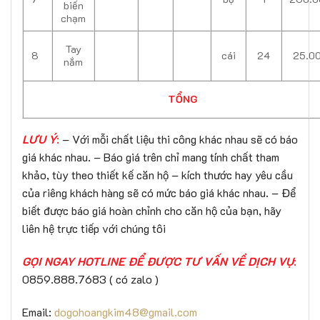
biến
chạm
Tay
8
cái
24
25.0
nắm
TỔNG
LƯU Ý
:
– Với mỗi chất liệu thi công khác nhau sẽ có báo
giá khác nhau. – Báo giá trên chỉ mang tính chất tham
khảo, tùy theo thiết kế căn hộ – kích thước hay yêu cầu
của riêng khách hàng sẽ có mức báo giá khác nhau. – Để
biết được báo giá hoàn chỉnh cho căn hộ của bạn, hãy
liên hệ trực tiếp với chúng tôi
GỌI NGAY HOTLINE ĐỂ ĐƯỢC TƯ VẤN VỀ DỊCH VỤ
:
0859.888.7683 ( có zalo )
Email:
dogohoangkim48@gmail.com