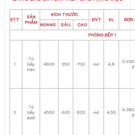
KÍCH THƯỚC
SẢN
STT
ĐVT
KL
ĐƠN 
PHẨM
NGANG
SÂU
CAO
PHÒNG BẾP 1
Tủ
3.930
1
bếp
4800
350
700
md
4,8
đ
trên
Tủ
4.380
3
bếp
4550
600
820
md
4,55
đ
dưới