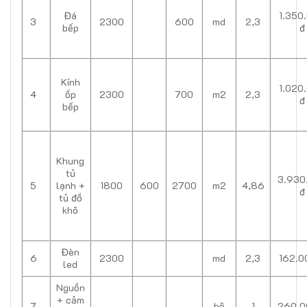
Đá
1.350
3
2300
600
md
2,3
bếp
đ
Kính
1.020
4
ốp
2300
700
m2
2,3
đ
bếp
Khung
tủ
3.930
5
lạnh +
1800
600
2700
m2
4,86
đ
tủ đồ
khô
Đèn
6
2300
md
2,3
162.0
led
Nguồn
+ cảm
7
bộ
1
260.0