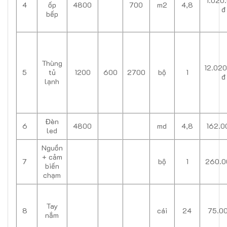
1.020
4
ốp
4800
700
m2
4,8
đ
bếp
Thùng
12.02
5
tủ
1200
600
2700
bộ
1
đ
lạnh
Đèn
6
4800
md
4,8
162.0
led
Nguồn
+ cảm
7
bộ
1
260.0
biến
chạm
Tay
8
cái
24
75.0
nắm