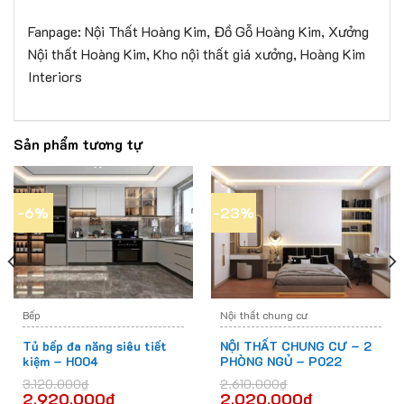
Fanpage: Nội Thất Hoàng Kim, Đồ Gỗ Hoàng Kim, Xưởng
Nội thất Hoàng Kim, Kho nội thất giá xưởng, Hoàng Kim
Interiors
Sản phẩm tương tự
-6%
-23%
Bếp
Nội thất chung cư
Tủ bếp đa năng siêu tiết
NỘI THẤT CHUNG CƯ – 2
kiệm – H004
PHÒNG NGỦ – P022
3.120.000
₫
2.610.000
₫
2.920.000
₫
2.020.000
₫