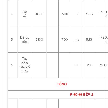
Đá
1.720
4
4550
600
md
4,55
bếp
đ
Đá ốp
1.720
5
5130
700
md
5,13
bếp
đ
Tay
nắm
6
cái
23
75.0
tân cổ
điển
TỔNG
PHÒNG BẾP 2