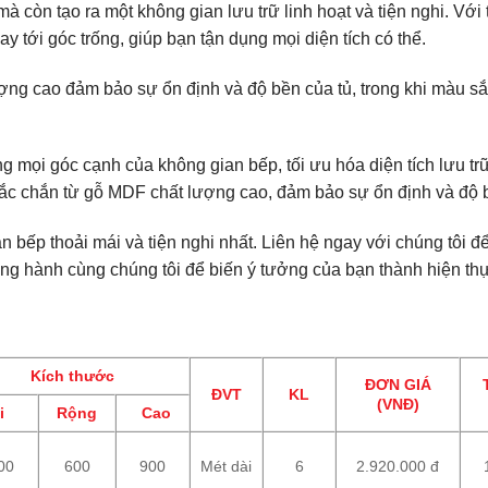
à còn tạo ra một không gian lưu trữ linh hoạt và tiện nghi. Với 
 tới góc trống, giúp bạn tận dụng mọi diện tích có thể.
ợng cao đảm bảo sự ổn định và độ bền của tủ, trong khi màu s
ụng mọi góc cạnh của không gian bếp, tối ưu hóa diện tích lưu tr
chắc chắn từ gỗ MDF chất lượng cao, đảm bảo sự ổn định và độ b
n bếp thoải mái và tiện nghi nhất. Liên hệ ngay với chúng tôi 
g hành cùng chúng tôi để biến ý tưởng của bạn thành hiện th
Kích thước
ĐƠN GIÁ
ĐVT
KL
(VNĐ)
i
Rộng
Cao
00
600
900
Mét dài
6
2.920.000 đ