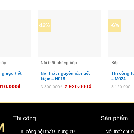
-12%
-6%
 bếp
Nội thất phòng bếp
Bếp
ng ngủ tiết
Nội thất nguyên căn tiết
Thi công t
kiệm – H018
– M024
910.000
₫
2.920.000
₫
3.300.000
₫
3.120.000
₫
Thi công
Sản phẩm
Thi công nội thất Chung cư
Nội thất chun