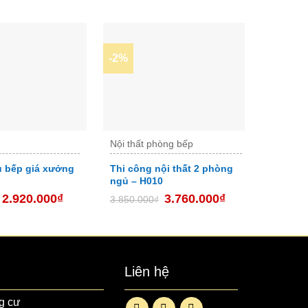
-2%
-5%
Nội thất phòng bếp
Bếp
ủ bếp giá xưởng
Thi công nội thất 2 phòng
Tủ bếp
ngủ – H010
Melamin
2.920.000
₫
3.760.000
₫
3.850.000
₫
55.870.
Liên hệ
g cư