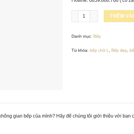
Hotline: 0859.888.768 ( có za
Tủ Bếp Chữ L Đa Năng - TR09
THÊM VÀ
Danh mục:
Bếp
Từ khóa:
bếp chữ L
,
Bếp đẹp
,
b
không gian bếp của mình? Hãy để chúng tôi giới thiệu với bạn c