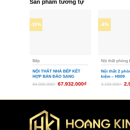
Sản phẩm tương tự
-19%
-6%
Bếp
Nội thất phòng
NỘI THẤT NHÀ BẾP KẾT
Nội thất 2 phò
HỢP BÀN ĐẢO SANG
kiệm – H009
TRỌNG – NB-D027
67.932.000
₫
2.
84.000.000
₫
3.100.000
₫