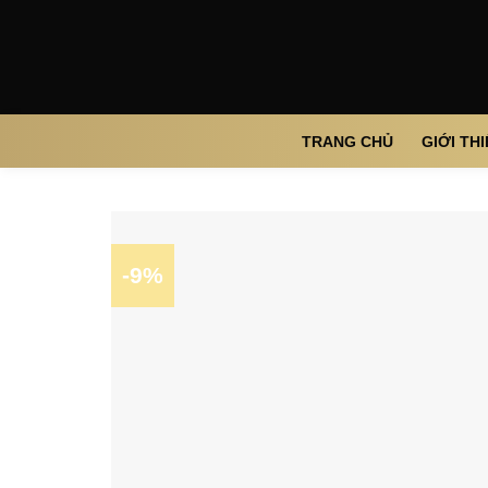
Skip
to
content
TRANG CHỦ
GIỚI TH
-9%