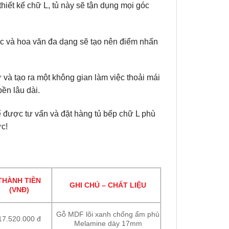
thiết kế chữ L, tủ này sẽ tận dụng mọi góc
ắc và hoa văn đa dạng sẽ tạo nên điểm nhấn
ữ và tạo ra một không gian làm việc thoải mái
ền lâu dài.
để được tư vấn và đặt hàng tủ bếp chữ L phù
ực!
THÀNH TIỀN
GHI CHÚ – CHẤT LIỆU
(VNĐ)
Gỗ MDF lõi xanh chống ẩm phủ
17.520.000 đ
Melamine dày 17mm