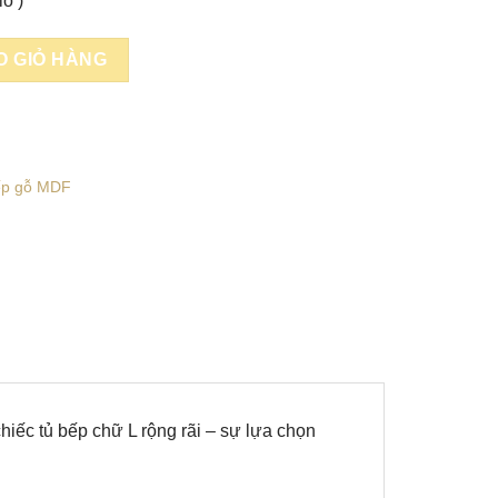
lo )
 số lượng
O GIỎ HÀNG
ếp gỗ MDF
hiếc tủ bếp chữ L rộng rãi – sự lựa chọn