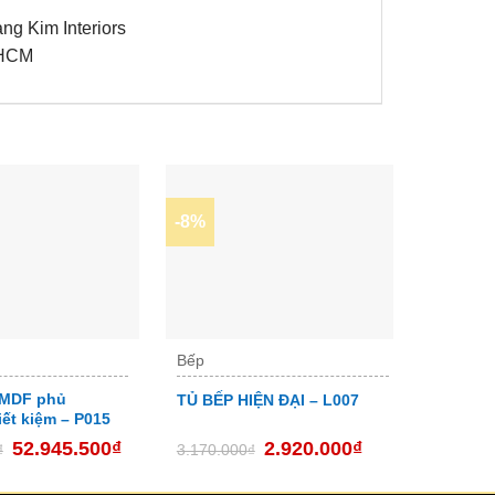
g Kim Interiors
.HCM
-8%
-16%
Bếp
Nội thấ
 MDF phủ
Combo 
TỦ BẾP HIỆN ĐẠI – L007
iết kiệm – P015
ngủ – 
52.945.500
₫
2.920.000
₫
₫
3.170.000
₫
2.400.0