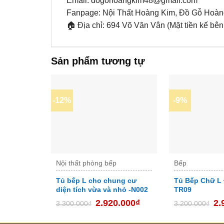
Email: dogohoangkim48@gmail.com
Fanpage: Nội Thất Hoàng Kim, Đồ Gỗ Hoàng 
🏠 Địa chỉ: 694 Võ Văn Vân (Mặt tiền kế b
Sản phẩm tương tự
-12%
-9%
Nội thất phòng bếp
Bếp
Tủ bếp L cho chung cư
Tủ Bếp Chữ L 
diện tích vừa và nhỏ -N002
TR09
2.920.000
₫
2.
3.300.000
₫
3.200.000
₫