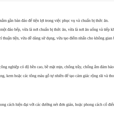
ằm gần bàn đảo để tiện lợi trong việc phục vụ và chuẩn bị thức ăn.
 một đảo bếp, vừa là nơi chuẩn bị thức ăn, vừa là nơi ăn uống và tiếp k
ị trí thuận tiện, vừa dễ dàng sử dụng, vừa tạo điểm nhấn cho không gi
 công nghiệp có độ bền cao, bề mặt mịn, chống trầy, chống ẩm đảm bảo
ắng, kem hoặc các tông màu gỗ tự nhiên để tạo cảm giác rộng rãi và th
hong cách hiện đại với các đường nét đơn giản, hoặc phong cách cổ điển