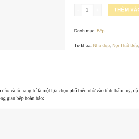
NỘI THẤT NHÀ BẾP KẾT HỢP 
THÊM VÀ
Danh mục:
Bếp
Từ khóa:
Nhà đẹp
,
Nội Thất Bếp
 đảo và tủ trang trí là một lựa chọn phổ biến nhờ vào tính thẩm mỹ, 
ông gian bếp hoàn hảo: