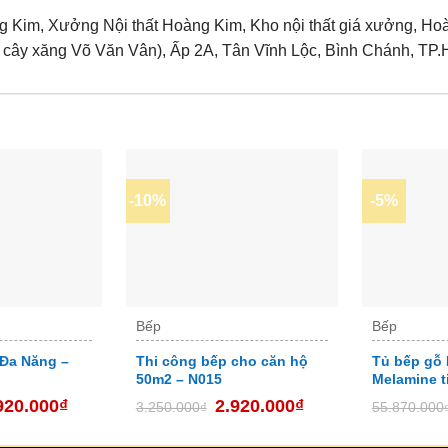
Kim, Xưởng Nội thất Hoàng Kim, Kho nội thất giá xưởng, Hoàn
ên cây xăng Võ Văn Vân), Ấp 2A, Tân Vĩnh Lộc, Bình Chánh, TP
-10%
-5%
Bếp
Bếp
Đa Năng –
Thi công bếp cho căn hộ
Tủ bếp gỗ
50m2 – N015
Melamine t
920.000
₫
2.920.000
₫
3.250.000
₫
55.870.000