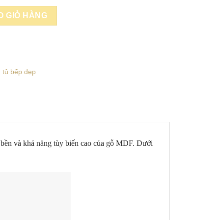
BÀN ĐẢO SANG TRỌNG - NB-D027 số lượng
O GIỎ HÀNG
,
tủ bếp đẹp
độ bền và khả năng tùy biến cao của gỗ MDF. Dưới