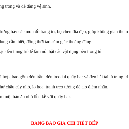
ng trọng và dễ dàng vệ sinh.
rưng bày các món đồ trang trí, bộ chén đĩa đẹp, giúp không gian thêm 
dụng cần thiết, đồng thời tạo cảm giác thoáng đãng.
 đèn trang trí để làm nổi bật các vật dụng bên trong tủ.
hợp, bao gồm đèn trần, đèn treo tại quầy bar và đèn hắt tại tủ trang trí
hư chậu cây nhỏ, lọ hoa, tranh treo tường để tạo điểm nhấn.
m một bàn ăn nhỏ liền kề với quầy bar.
BẢNG BÁO GIÁ CHI TIẾT BẾP