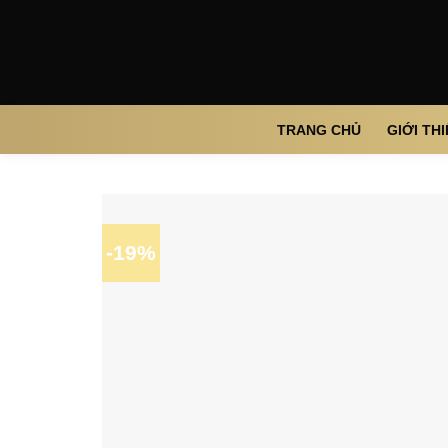
Skip
to
content
TRANG CHỦ
GIỚI TH
-19%