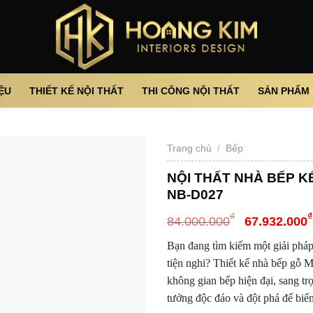
IỆU
THIẾT KẾ NỘI THẤT
THI CÔNG NỘI THẤT
SẢN PHẨM
Trang chủ
/
Bếp
NỘI THẤT NHÀ BẾP K
NB-D027
₫
₫
84.000.000
67.932.000
Bạn đang tìm kiếm một giải pháp 
tiện nghi? Thiết kế nhà bếp gỗ M
không gian bếp hiện đại, sang t
tưởng độc đáo và đột phá để biến