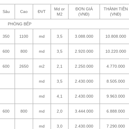
Md or
ĐƠN GIÁ
THÀNH TIỀN
Sâu
Cao
ĐVT
M2
(VNĐ)
(VNĐ)
PHÒNG BẾP
350
1100
md
3,5
3.088.000
10.808.000
600
800
md
3,5
2.920.000
10.220.000
600
2650
m2
2,1
2.250.000
4.770.000
md
3,5
2.430.000
8.505.000
md
4,1
2.430.000
9.963.000
600
800
md
2,0
3.444.000
6.888.000
md
3,0
2.430.000
7.290.000