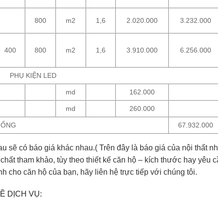
800
m2
1,6
2.020.000
3.232.000
400
800
m2
1,6
3.910.000
6.256.000
PHỤ KIỆN LED
md
162.000
md
260.000
TỔNG
67.932.000
au sẽ có báo giá khác nhau.( Trên đây là báo giá của nội thất
 chất tham khảo, tùy theo thiết kế căn hộ – kích thước hay yêu
 cho căn hộ của bạn, hãy liên hệ trực tiếp với chúng tôi.
Ề DỊCH VỤ: