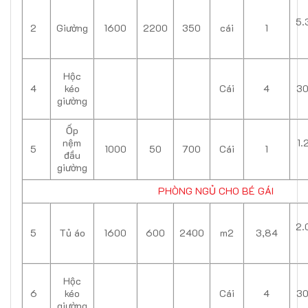
5.
2
Giường
1600
2200
350
cái
1
Hộc
4
kéo
Cái
4
30
giường
Ốp
nệm
1.
5
1000
50
700
Cái
1
đầu
giường
PHÒNG NGỦ CHO BÉ GÁI
2.
5
Tủ áo
1600
600
2400
m2
3,84
Hộc
6
kéo
Cái
4
30
giường