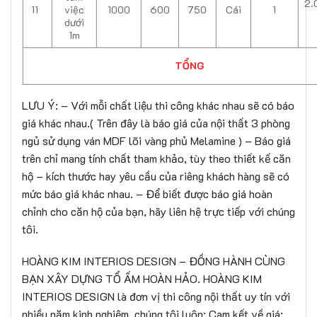
2.
11
việc
1000
600
750
Cái
1
dưới
1m
TỔNG
LƯU Ý: – Với mỗi chất liệu thi công khác nhau sẽ có báo
giá khác nhau.( Trên đây là báo giá của nội thất 3 phòng
ngủ sử dụng ván MDF lõi vàng phủ Melamine ) – Báo giá
trên chỉ mang tính chất tham khảo, tùy theo thiết kế căn
hộ – kích thước hay yêu cầu của riêng khách hàng sẽ có
mức báo giá khác nhau. – Để biết được báo giá hoàn
chỉnh cho căn hộ của bạn, hãy liên hệ trực tiếp với chúng
tôi.
HOÀNG KIM INTERIOS DESIGN – ĐỒNG HÀNH CÙNG
BẠN XÂY DỰNG TỔ ẤM HOÀN HẢO. HOÀNG KIM
INTERIOS DESIGN là đơn vị thi công nội thất uy tín với
nhiều năm kinh nghiệm, chúng tôi luôn: Cam kết về giá: