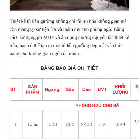
Thiết kế tủ liền giường không chỉ tối ưu hóa không gian mà
còn mang lại sự tiện ích và thẩm mỹ cho phòng ngủ. Bằng
cách sử dụng gỗ MDF và áp dụng những nguyên tắc thiết kế
trên, bạn có thể tạo ra một tủ liền giường đẹp mắt và chức
năng cho không gian ngủ của mình.
BẢNG BÁO GIÁ CHI TIẾT
SẢN
KHỐI
Đ
STT
Ngang
Sâu
Cao
ĐVT
PHẨM
LƯỢNG
PHÒNG NGỦ CHO BÀ
2.
1
Tủ áo
1600
600
2400
m2
3,84