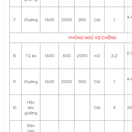
4.
7
Giường
1600
2000
350
Cái
1
PHÒNG NGỦ VỢ CHỒNG
2.
8
Tủ áo
1600
600
2000
m2
3,2
4.
9
Giường
1600
2000
350
Cái
1
Hộc
10
kéo
Cái
4
30
giường
Bàn
làm