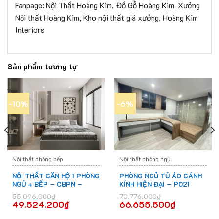
Fanpage: Nội Thất Hoàng Kim, Đồ Gỗ Hoàng Kim, Xưởng
Nội thất Hoàng Kim, Kho nội thất giá xưởng, Hoàng Kim
Interiors
Sản phẩm tương tự
-10%
-6%
Nội thất phòng bếp
Nội thất phòng ngủ
NỘI THẤT CĂN HỘ 1 PHÒNG
PHÒNG NGỦ TỦ ÁO CÁNH
NGỦ + BẾP – CBPN –
KÍNH HIỆN ĐẠI – P021
D026
55.096.000
₫
70.776.000
₫
49.524.200
₫
66.655.500
₫