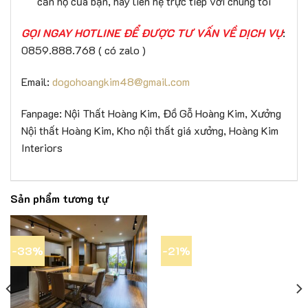
căn hộ của bạn, hãy liên hệ trực tiếp với chúng tôi
GỌI NGAY HOTLINE ĐỂ ĐƯỢC TƯ VẤN VỀ DỊCH VỤ
:
0859.888.768 ( có zalo )
Email:
dogohoangkim48@gmail.com
Fanpage: Nội Thất Hoàng Kim, Đồ Gỗ Hoàng Kim, Xưởng
Nội thất Hoàng Kim, Kho nội thất giá xưởng, Hoàng Kim
Interiors
Sản phẩm tương tự
-33%
-21%