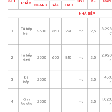
STT
ĐVT
KL
ĐƠN 
PHẨM
NGANG
SÂU
CAO
NHÀ BẾP
Tủ bếp
3.293
1
2500
350
1290
md
2,5
trên
đ
Tủ bếp
2.920
2
2500
600
810
md
2,5
dưới
đ
Đá
1.450
3
2500
md
2,5
bếp
đ
Kính
1.020
4
2500
md
2,5
ốp bếp
đ