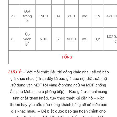
Đợt
20
trang
1600
34
200
md
1,6
470.0
trí
Ốp
1.020
21
vách
900
17
4000
m2
3,6
đ
gỗ
TỔNG
LƯU Ý
: – Với mỗi chất liệu thi công khác nhau sẽ có báo
giá khác nhau.( Trên đây là báo giá của nội thất căn hộ
sử dụng ván MDF lõi vàng ở phòng ngủ và MDF chống
ẩm phủ Melamine ở phòng bếp) – Báo giá trên chỉ mang
tính chất tham khảo, tùy theo thiết kế căn hộ – kích
thước hay yêu cầu của riêng khách hàng sẽ có mức báo
giá khác nhau. – Để biết được báo giá hoàn chỉnh cho