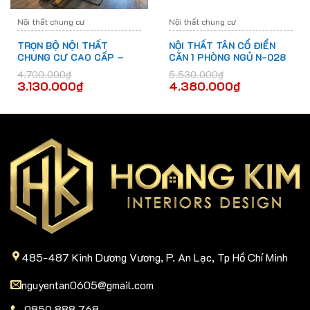
Nội thất chung cư
Nội thất chung cư
TRỌN BỘ NỘI THẤT
NỘI THẤT TÂN CỔ ĐIỂN
CHUNG CƯ CAO CẤP –
CĂN 1 PHÒNG NGỦ N-028
P005
4.700.000
₫
5.530.000
₫
3.130.000
₫
4.380.000
₫
485-487 Kinh Dương Vương, P. An Lạc, Tp Hồ Chí Minh
nguyentan0605@gmail.com
0859.888.768