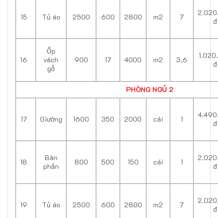
2.020
15
Tủ áo
2500
600
2800
m2
7
đ
Ốp
1.020
16
vách
900
17
4000
m2
3,6
đ
gỗ
PHÒNG NGỦ 2
4.490
17
Giường
1600
350
2000
cái
1
đ
Bàn
2.020
18
800
500
150
cái
1
phấn
đ
2.020
19
Tủ áo
2500
600
2800
m2
7
đ