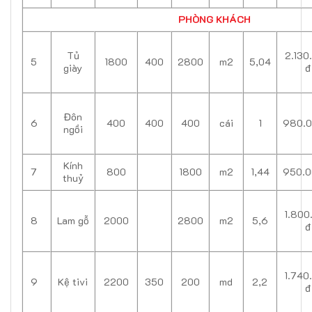
PHÒNG KHÁCH
Tủ
2.130
5
1800
400
2800
m2
5,04
giày
đ
Đôn
6
400
400
400
cái
1
980.0
ngồi
Kính
7
800
1800
m2
1,44
950.0
thuỷ
1.800
8
Lam gỗ
2000
2800
m2
5,6
đ
1.740
9
Kệ tivi
2200
350
200
md
2,2
đ