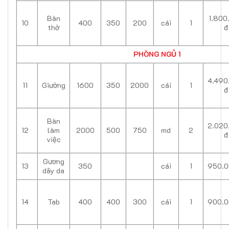
Bàn
1.800
10
400
350
200
cái
1
thờ
đ
PHÒNG NGỦ 1
4.490
11
Giường
1600
350
2000
cái
1
đ
Bàn
2.020
12
làm
2000
500
750
md
2
đ
việc
Gương
13
350
cái
1
950.0
dây da
14
Tab
400
400
300
cái
1
900.0