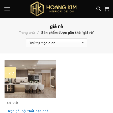
Skip
to
content
giá rẻ
Trang chủ
/
Sản phẩm được gắn thẻ “giá rẻ”
-12%
Nội thất
Trọn gói nội thất căn nhà