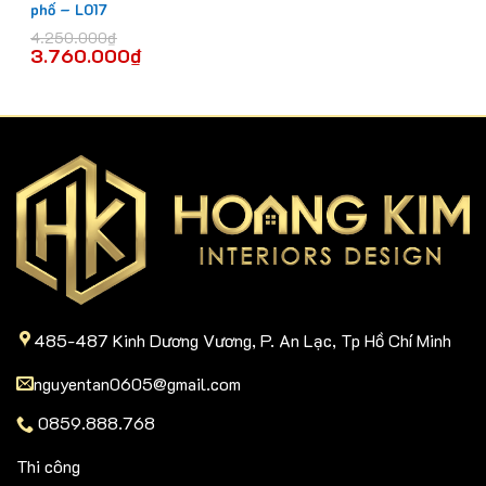
phố – L017
4.250.000
₫
3.760.000
₫
485-487 Kinh Dương Vương, P. An Lạc, Tp Hồ Chí Minh
nguyentan0605@gmail.com
0859.888.768
Thi công