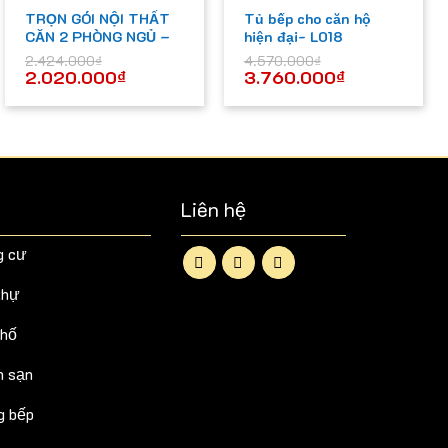
TRỌN GÓI NỘI THẤT
Tủ bếp cho căn hộ
CĂN 2 PHÒNG NGỦ –
hiện đại- L018
CBPN-D025
2.424.000
₫
4.570.000
₫
2.020.000
₫
3.760.000
₫
Liên hệ
g cư
thự
phố
h sạn
g bếp