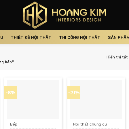
ỆU
THIẾT KẾ NỘI THẤT
THI CÔNG NỘI THẤT
SẢN PHẨ
Hiển thị tất
ng bếp”
-8%
-21%
Bếp
Nội thất chung cư