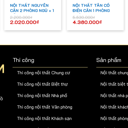
NỘI THẤT NGUYÊN
NỘI THẤT TÂN CỔ
CĂN 2 PHÒNG NGỦ + 1
ĐIỂN CĂN 1 PHÒNG
BẾP – L020
NGỦ N-028
2.200.000
₫
5.530.000
₫
2.020.000
₫
4.380.000
₫
Thi công
Sản phẩm
Thi công nội thất Chung cư
Nội thất chun
Thi công nội thất Biệt thự
Nội thất biệt 
Thi công nội thất Nhà phố
Nội thất nhà 
Hồ
Thi công nội thất Văn phòng
Nội thất khác
Thi công nội thất Khách sạn
Nội thất phòn