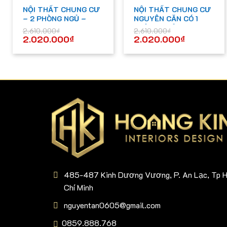
NỘI THẤT CHUNG CƯ
NỘI THẤT CHUNG CƯ
– 2 PHÒNG NGỦ –
NGUYÊN CĂN CÓ 1
P022
PHÒNG NGỦ – CBPN-
2.610.000
₫
2.610.000
₫
D024
2.020.000
₫
2.020.000
₫
485-487 Kinh Dương Vương, P. An Lạc, Tp 
Chí Minh
nguyentan0605@gmail.com
0859.888.768