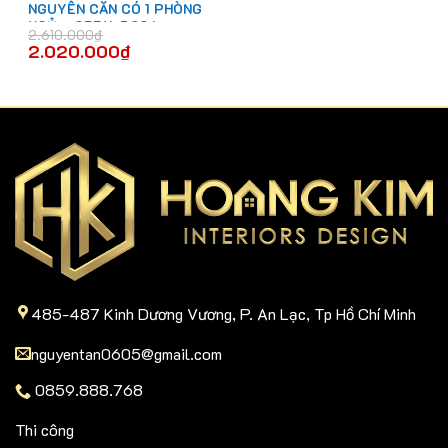
NGUYÊN CĂN CÓ 1 PHÒNG
NGỦ – CBPN-D024
2.610.000
₫
2.020.000
₫
485-487 Kinh Dương Vương, P. An Lạc, Tp Hồ Chí Minh
nguyentan0605@gmail.com
0859.888.768
Thi công