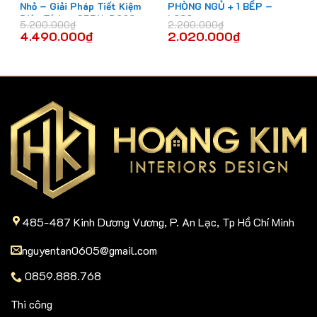
Nhỏ – Giải Pháp Tiết Kiệm
PHÒNG NGỦ + 1 BẾP –
Diện Tích – CBPN-D002
L020
5.200.000
₫
2.200.000
₫
4.490.000
₫
2.020.000
₫
485-487 Kinh Dương Vương, P. An Lạc, Tp Hồ Chí Minh
nguyentan0605@gmail.com
0859.888.768
Thi công