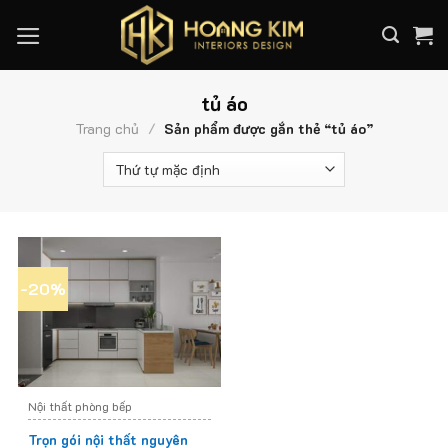
Skip
to
content
tủ áo
Trang chủ
/
Sản phẩm được gắn thẻ “tủ áo”
-20%
Nội thất phòng bếp
Trọn gói nội thất nguyên