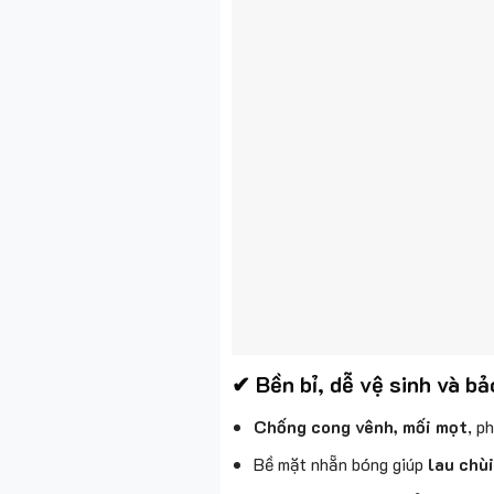
✔ Bền bỉ, dễ vệ sinh và b
Chống cong vênh, mối mọt
, p
Bề mặt nhẵn bóng giúp
lau chù