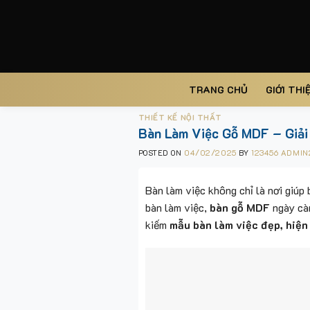
Skip
to
content
TRANG CHỦ
GIỚI THI
THIẾT KẾ NỘI THẤT
Bàn Làm Việc Gỗ MDF – Giải
POSTED ON
04/02/2025
BY
123456 ADMIN
Bàn làm việc không chỉ là nơi giúp
bàn làm việc,
bàn gỗ MDF
ngày cà
kiếm
mẫu bàn làm việc đẹp, hiện