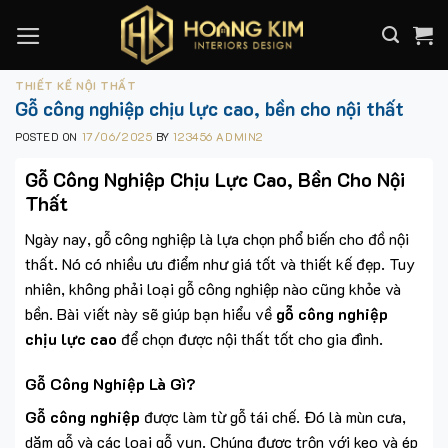
Skip
to
content
THIẾT KẾ NỘI THẤT
Gỗ công nghiệp chịu lực cao, bền cho nội thất
POSTED ON
17/06/2025
BY
123456 ADMIN2
Gỗ Công Nghiệp Chịu Lực Cao, Bền Cho Nội
Thất
Ngày nay, gỗ công nghiệp là lựa chọn phổ biến cho đồ nội
thất. Nó có nhiều ưu điểm như giá tốt và thiết kế đẹp. Tuy
nhiên, không phải loại gỗ công nghiệp nào cũng khỏe và
bền. Bài viết này sẽ giúp bạn hiểu về
gỗ công nghiệp
chịu lực cao
để chọn được nội thất tốt cho gia đình.
Gỗ Công Nghiệp Là Gì?
Gỗ công nghiệp
được làm từ gỗ tái chế. Đó là mùn cưa,
dăm gỗ và các loại gỗ vụn. Chúng được trộn với keo và ép