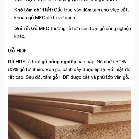
Khó làm chi tiết:
Cấu trúc ván dăm làm cho việc cắt,
khoan
gỗ MFC
dễ bị vỡ cạnh.
Giá rẻ:
Gỗ MFC
thường rẻ hơn các loại gỗ công nghiệp
khác.
Gỗ HDF
Gỗ HDF
là loại
gỗ công nghiệp
cao cấp. Nó chứa 80% –
85% gỗ tự nhiên. Vụn gỗ, cành cây được ép lại với mật độ
rất cao. Sau đó, tấm
gỗ HDF
được cắt và phủ lớp vân gỗ.