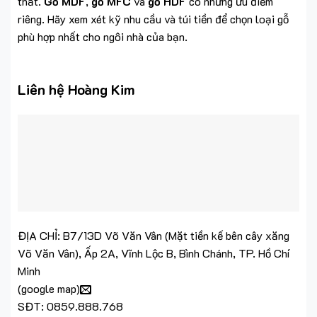
thất.
Gỗ MDF
,
gỗ MFC
và
gỗ HDF
có những ưu điểm
riêng. Hãy xem xét kỹ nhu cầu và túi tiền để chọn loại gỗ
phù hợp nhất cho ngôi nhà của bạn.
Liên hệ Hoàng Kim
ĐỊA CHỈ: B7/13D Võ Văn Vân (Mặt tiền kế bên cây xăng
Võ Văn Vân), Ấp 2A, Vĩnh Lộc B, Bình Chánh, TP. Hồ Chí
Minh
(
google map
)
SĐT: 0859.888.768