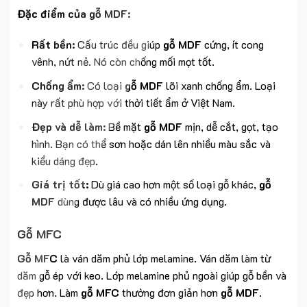
Đặc điểm của gỗ MDF:
Rất bền:
Cấu trúc đều giúp
gỗ MDF
cứng, ít cong
vênh, nứt nẻ. Nó còn chống mối mọt tốt.
Chống ẩm:
Có loại
gỗ MDF
lõi xanh chống ẩm. Loại
này rất phù hợp với thời tiết ẩm ở Việt Nam.
Đẹp và dễ làm:
Bề mặt
gỗ MDF
mịn, dễ cắt, gọt, tạo
hình. Bạn có thể sơn hoặc dán lên nhiều màu sắc và
kiểu dáng đẹp.
Giá trị tốt:
Dù giá cao hơn một số loại gỗ khác,
gỗ
MDF
dùng được lâu và có nhiều ứng dụng.
Gỗ MFC
Gỗ MFC
là ván dăm phủ lớp melamine. Ván dăm làm từ
dăm gỗ ép với keo. Lớp melamine phủ ngoài giúp gỗ bền và
đẹp hơn. Làm
gỗ MFC
thường đơn giản hơn
gỗ MDF
.