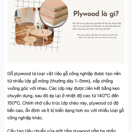
Gỗ plywood là loại vật liệu gỗ công nghiệp được tạo nên
từ nhiều lớp gỗ mỏng (thường dày 1–5mm), xếp chồng
vuông góc với nhau. Các lớp này được liên kết bằng keo
chuyên dụng, sau đó ép lại ở nhiệt độ cao từ 140°C đến
150°C. Chính nhờ cấu trúc lớp chéo này, plywood có độ
bền cao, ổn định và ít bị biến dạng hơn so với nhiều loại gỗ
công nghiệp khác.
Cấu tạo tiêu chuẩn của một tấm plywood gồm ba phần