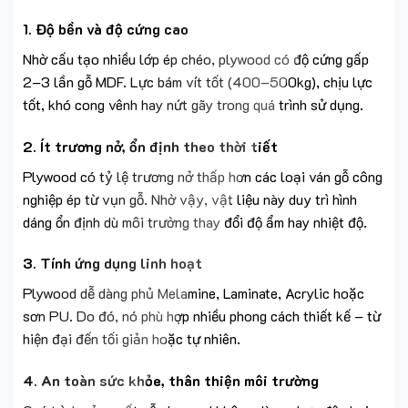
1. Độ bền và độ cứng cao
Nhờ cấu tạo nhiều lớp ép chéo, plywood có độ cứng gấp
2–3 lần gỗ MDF. Lực bám vít tốt (400–500kg), chịu lực
tốt, khó cong vênh hay nứt gãy trong quá trình sử dụng.
2. Ít trương nở, ổn định theo thời tiết
Plywood có tỷ lệ trương nở thấp hơn các loại ván gỗ công
nghiệp ép từ vụn gỗ. Nhờ vậy, vật liệu này duy trì hình
dáng ổn định dù môi trường thay đổi độ ẩm hay nhiệt độ.
3. Tính ứng dụng linh hoạt
Plywood dễ dàng phủ Melamine, Laminate, Acrylic hoặc
sơn PU. Do đó, nó phù hợp nhiều phong cách thiết kế – từ
hiện đại đến tối giản hoặc tự nhiên.
4. An toàn sức khỏe, thân thiện môi trường