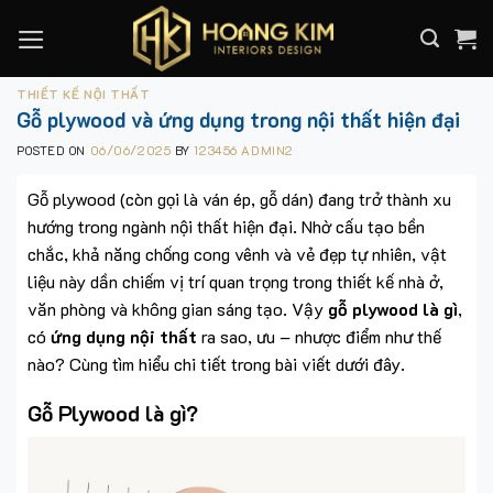
Skip
to
content
THIẾT KẾ NỘI THẤT
Gỗ plywood và ứng dụng trong nội thất hiện đại
POSTED ON
06/06/2025
BY
123456 ADMIN2
Gỗ plywood (còn gọi là ván ép, gỗ dán) đang trở thành xu
hướng trong ngành nội thất hiện đại. Nhờ cấu tạo bền
chắc, khả năng chống cong vênh và vẻ đẹp tự nhiên, vật
liệu này dần chiếm vị trí quan trọng trong thiết kế nhà ở,
văn phòng và không gian sáng tạo. Vậy
gỗ plywood là gì
,
có
ứng dụng nội thất
ra sao, ưu – nhược điểm như thế
nào? Cùng tìm hiểu chi tiết trong bài viết dưới đây.
Gỗ Plywood là gì?