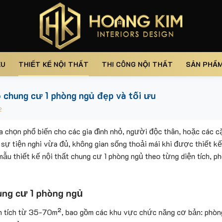
ỆU
THIẾT KẾ NỘI THẤT
THI CÔNG NỘI THẤT
SẢN PHẨ
ộ chung cư 1 phòng ngủ đẹp và tối ưu
2
 chọn phổ biến cho các gia đình nhỏ, người độc thân, hoặc các cặ
ự tiện nghi vừa đủ, không gian sống thoải mái khi được thiết kế 
mẫu thiết kế nội thất chung cư 1 phòng ngủ theo từng diện tích, p
ung cư 1 phòng ngủ
n tích từ 35-70m², bao gồm các khu vực chức năng cơ bản: phòng