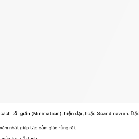
g cách
tối giản (Minimalism)
,
hiện đại
, hoặc
Scandinavian
. Đặc
 xám nhạt giúp tạo cảm giác rộng rãi.
, mây tre, vải lanh.