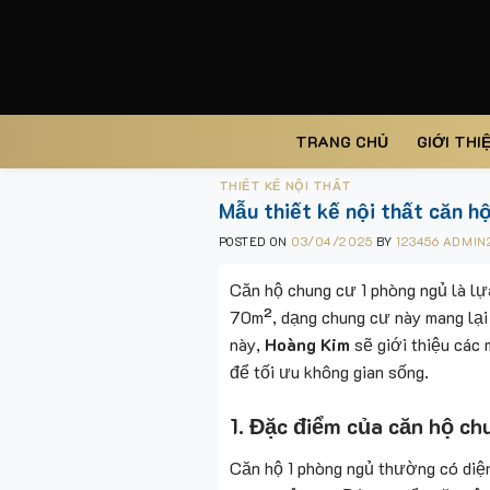
Skip
to
content
TRANG CHỦ
GIỚI THI
THIẾT KẾ NỘI THẤT
Mẫu thiết kế nội thất căn h
POSTED ON
03/04/2025
BY
123456 ADMIN
Căn hộ chung cư 1 phòng ngủ là lựa
70m², dạng chung cư này mang lại s
này,
Hoàng Kim
sẽ giới thiệu các 
để tối ưu không gian sống.
1. Đặc điểm của căn hộ ch
Căn hộ 1 phòng ngủ thường có diệ