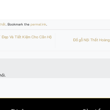
thất
. Bookmark the
permalink
.
 Đẹp Và Tiết Kiệm Cho Căn Hộ
Đồ gỗ Nội Thất Hoàng
hồi.