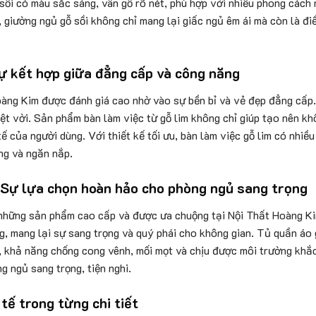
ồi có màu sắc sáng, vân gỗ rõ nét, phù hợp với nhiều phong cách n
, giường ngủ gỗ sồi không chỉ mang lại giấc ngủ êm ái mà còn là đi
Sự kết hợp giữa đẳng cấp và công năng
oàng Kim được đánh giá cao nhờ vào sự bền bỉ và vẻ đẹp đẳng cấp. 
ệt vời. Sản phẩm bàn làm việc từ gỗ lim không chỉ giúp tạo nên k
ế của người dùng. Với thiết kế tối ưu, bàn làm việc gỗ lim có nhiều 
ng và ngăn nắp.
Sự lựa chọn hoàn hảo cho phòng ngủ sang trọng
những sản phẩm cao cấp và được ưa chuộng tại Nội Thất Hoàng Ki
, mang lại sự sang trọng và quý phái cho không gian. Tủ quần áo 
, khả năng chống cong vênh, mối mọt và chịu được môi trường khắc
 ngủ sang trọng, tiện nghi.
tế trong từng chi tiết