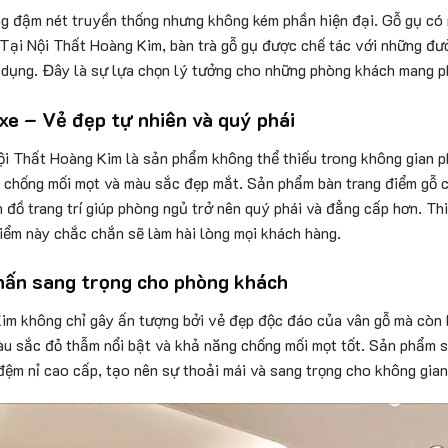
g đậm nét truyền thống nhưng không kém phần hiện đại. Gỗ gụ có 
 Tại Nội Thất Hoàng Kim, bàn trà gỗ gụ được chế tác với những đư
 dụng. Đây là sự lựa chọn lý tưởng cho những phòng khách mang ph
xe – Vẻ đẹp tự nhiên và quý phái
ội Thất Hoàng Kim là sản phẩm không thể thiếu trong không gian 
g chống mối mọt và màu sắc đẹp mắt. Sản phẩm bàn trang điểm gỗ c
đồ trang trí giúp phòng ngủ trở nên quý phái và đẳng cấp hơn. Thi
điểm này chắc chắn sẽ làm hài lòng mọi khách hàng.
hấn sang trọng cho phòng khách
im không chỉ gây ấn tượng bởi vẻ đẹp độc đáo của vân gỗ mà còn b
màu sắc đỏ thẫm nổi bật và khả năng chống mối mọt tốt. Sản phẩm s
đệm nỉ cao cấp, tạo nên sự thoải mái và sang trọng cho không gia