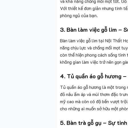
và khả năng chống mối mọt tốt. Gỗ s
Với thiết kế đơn giản nhưng tinh tế
phòng ngủ của bạn.
3.
Bàn làm việc gỗ lim – 
Bàn làm việc gỗ lim tại Nội Thất H
năng chịu lực và chống mối mọt tuy
còn thể hiện phong cách sống tinh t
không gian làm việc trở nên gọn gà
4.
Tủ quần áo gỗ hương – 
Tủ quần áo gỗ hương là một trong 
đỏ nâu ấm áp và mùi thơm đặc trưng
mỹ cao mà còn có độ bền vượt trội
cho những ai muốn sở hữu một phòng
5.
Bàn trà gỗ gụ – Sự tinh 