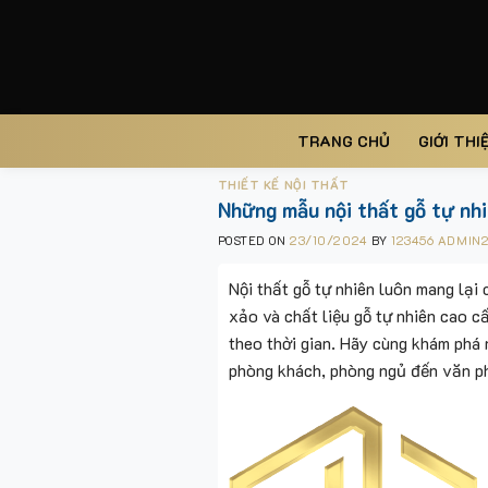
Skip
to
content
TRANG CHỦ
GIỚI THI
THIẾT KẾ NỘI THẤT
Những mẫu nội thất gỗ tự nhi
POSTED ON
23/10/2024
BY
123456 ADMIN
Nội thất gỗ tự nhiên luôn mang lại 
xảo và chất liệu gỗ tự nhiên cao c
theo thời gian. Hãy cùng khám phá 
phòng khách, phòng ngủ đến văn ph