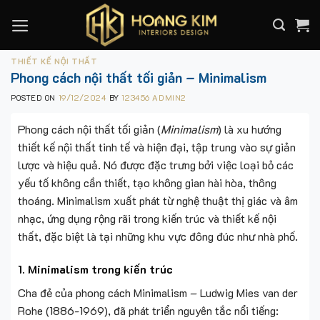
Skip
to
content
THIẾT KẾ NỘI THẤT
Phong cách nội thất tối giản – Minimalism
POSTED ON
19/12/2024
BY
123456 ADMIN2
Phong cách nội thất tối giản (
Minimalism
) là xu hướng
thiết kế nội thất tinh tế và hiện đại, tập trung vào sự giản
lược và hiệu quả. Nó được đặc trưng bởi việc loại bỏ các
yếu tố không cần thiết, tạo không gian hài hòa, thông
thoáng. Minimalism xuất phát từ nghệ thuật thị giác và âm
nhạc, ứng dụng rộng rãi trong kiến trúc và thiết kế nội
thất, đặc biệt là tại những khu vực đông đúc như nhà phố.
1. Minimalism trong kiến trúc
Cha đẻ của phong cách Minimalism – Ludwig Mies van der
Rohe (1886-1969), đã phát triển nguyên tắc nổi tiếng: