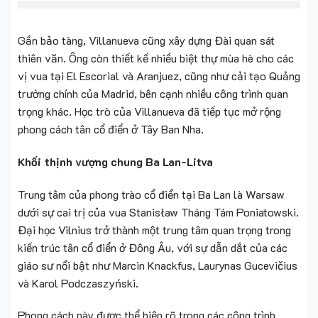
Gần bảo tàng, Villanueva cũng xây dựng Đài quan sát
thiên văn. Ông còn thiết kế nhiều biệt thự mùa hè cho các
vị vua tại El Escorial và Aranjuez, cũng như cải tạo Quảng
trường chính của Madrid, bên cạnh nhiều công trình quan
trọng khác. Học trò của Villanueva đã tiếp tục mở rộng
phong cách tân cổ điển ở Tây Ban Nha.
Khối thịnh vượng chung Ba Lan-Litva
Trung tâm của phong trào cổ điển tại Ba Lan là Warsaw
dưới sự cai trị của vua Stanisław Tháng Tám Poniatowski.
Đại học Vilnius trở thành một trung tâm quan trọng trong
kiến trúc tân cổ điển ở Đông Âu, với sự dẫn dắt của các
giáo sư nổi bật như Marcin Knackfus, Laurynas Gucevičius
và Karol Podczaszyński.
Phong cách này được thể hiện rõ trong các công trình