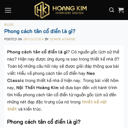
Skip
to
content
BLOG
Phong cách tân cổ điển là gì?
POSTED ON
28/10/2024
BY
123456 ADMIN2
Phong cách tân cổ điển là gì
? Có nguồn gốc lịch sử thế
nào? Hiện nay được ứng dụng ra sao trong thiết kế nhà ở?
Toàn bộ những câu hỏi này sẽ được giải đáp thông qua bài
viết: Hiểu về phong cách tân cổ điển hay
Neo
Classic
trong thiết kế nhà ở hiện nay. Trong bài viết hôm
nay,
Nội Thất Hoàng Kim
sẽ đưa bạn đến với hành trình
tìm hiểu phong cách tân cổ điển từ nguồn gốc lịch sử đến
những nét đẹp đặc trưng của nó trong
thiết kế nội
thất
và kiến trúc.
Phong cách tân cổ điển là gì?