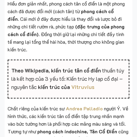
Hiểu đơn giản nhất, phong cách tân cổ điển là một phong
cách đã được đổi mới (cách tân) từ
phong cách cổ
điển.
Cái mới ở đây được hiểu là thay đổi và lược bỏ đi
những chi tiết rườm rà, phức tạp
(đặc trưng của phong
cách cổ điển)
. Đồng thời giữ lại những chi tiết đầy tinh
tế mang lại tổng thể hài hòa, thời thượng cho không gian
kiến trúc.
Theo Wikipedia,
kiến trúc tân cổ điển
thuần túy
là kết hợp của 3 yếu tố: Kiến trúc Hy lạp cổ đại –
nguyên tắc
kiến trúc của
Vitruvius
Chất riêng của kiến trúc sư
Andrea Palladio
người Ý. Về
hình thức, các kiến trúc tân cổ điển tập trung nhấn mạnh
vào bức tường hơn là phối hợp các mảng màu sáng và tối.
Tương tự như
phong cách indochine, Tân Cổ Điển
cũng