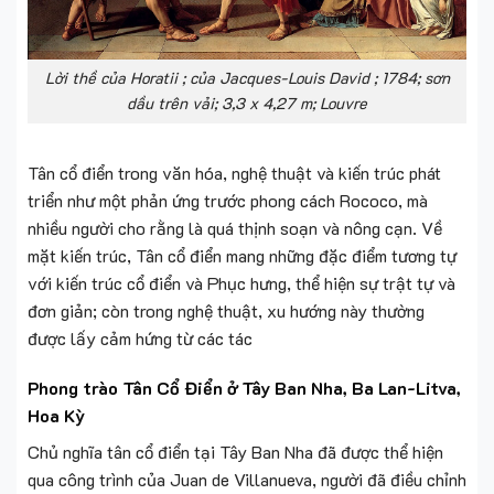
Lời thề của Horatii ; của Jacques-Louis David ; 1784; sơn
dầu trên vải; 3,3 x 4,27 m; Louvre
Tân cổ điển trong văn hóa, nghệ thuật và kiến trúc phát
triển như một phản ứng trước phong cách Rococo, mà
nhiều người cho rằng là quá thịnh soạn và nông cạn. Về
mặt kiến trúc, Tân cổ điển mang những đặc điểm tương tự
với kiến trúc cổ điển và Phục hưng, thể hiện sự trật tự và
đơn giản; còn trong nghệ thuật, xu hướng này thường
được lấy cảm hứng từ các tác
Phong trào Tân Cổ Điển ở Tây Ban Nha, Ba Lan-Litva,
Hoa Kỳ
Chủ nghĩa tân cổ điển tại Tây Ban Nha đã được thể hiện
qua công trình của Juan de Villanueva, người đã điều chỉnh