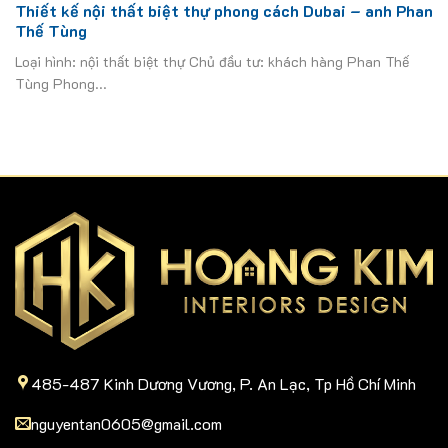
Thiết kế nội thất biệt thự phong cách Dubai – anh Phan
Thế Tùng
Loại hình: nội thất biệt thự Chủ đầu tư: khách hàng Phan Thế
Tùng Phong...
485-487 Kinh Dương Vương, P. An Lạc, Tp Hồ Chí Minh
nguyentan0605@gmail.com