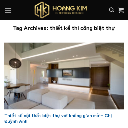
Skip
to
content
Tag Archives:
thiết kế thi công biệt thự
Thiết kế nội thất biệt thự với không gian mở – Chị
Quỳnh Anh