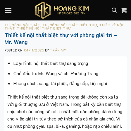
Skip
to
content
THI CÔNG NỘI THẤT
,
THI CÔNG NỘI THẤT BIỆT THỰ
,
THIẾT KẾ NỘI
THẤT
,
THIẾT KẾ NỘI THẤT BIỆT THỰ
Thiết kế nội thất biệt thự với phòng giải trí –
Mr. Wang
POSTED ON
04/11/2025
BY
TRẦN MY
Loại hình: nội thất biệt thự sang trọng
Chủ đầu tư: Mr. Wang và chị Phương Trang
Phong cách: sang, tài phiệt, đẳng cấp, tiện nghi
Thiết kế nội thất biệt thự sang trọng đã không còn xa lạ
với giới thượng lưu ở Việt Nam. Trong bất kỳ căn biệt thự
chịu chơi nào cũng sẽ có ít nhất một căn phòng dành riêng
cho việc giải trí tùy theo sở thích của cá nhân gia chủ. Ví
dụ như: phòng gym, spa, bi-a, gaming, hoặc rạp chiếu mini.