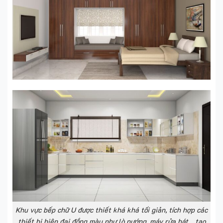
Khu vực bếp chữ U được thiết khá khá tối giản, tích hợp các
thiết bị hiện đại đồng màu như lò nướng, máy rửa bát… tạo