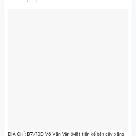
ĐỊA CHỈ: B7/13D Võ Văn Vân (Mặt tiền kế bên cây xăng