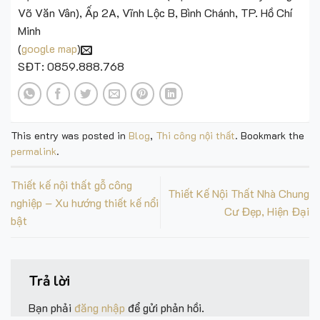
Võ Văn Vân), Ấp 2A, Vĩnh Lộc B, Bình Chánh, TP. Hồ Chí
Minh
(
google map
)
SĐT: 0859.888.768
This entry was posted in
Blog
,
Thi công nội thất
. Bookmark the
permalink
.
Thiết kế nội thất gỗ công
Thiết Kế Nội Thất Nhà Chung
nghiệp – Xu hướng thiết kế nổi
Cư Đẹp, Hiện Đại
bật
Trả lời
Bạn phải
đăng nhập
để gửi phản hồi.