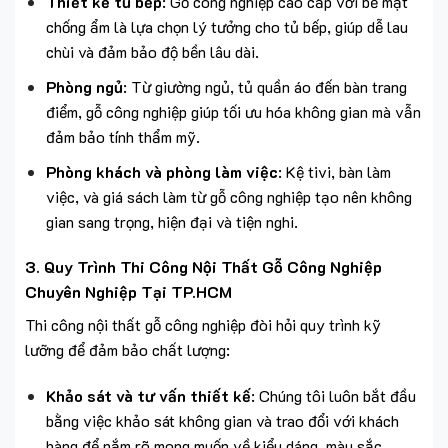
Thiết kế tủ bếp
: Gỗ công nghiệp cao cấp với bề mặt
chống ẩm là lựa chọn lý tưởng cho tủ bếp, giúp dễ lau
chùi và đảm bảo độ bền lâu dài.
Phòng ngủ
: Từ giường ngủ, tủ quần áo đến bàn trang
điểm, gỗ công nghiệp giúp tối ưu hóa không gian mà vẫn
đảm bảo tính thẩm mỹ.
Phòng khách và phòng làm việc
: Kệ tivi, bàn làm
việc, và giá sách làm từ gỗ công nghiệp tạo nên không
gian sang trọng, hiện đại và tiện nghi.
3.
Quy Trình Thi Công Nội Thất Gỗ Công Nghiệp
Chuyên Nghiệp Tại TP.HCM
Thi công nội thất gỗ công nghiệp đòi hỏi quy trình kỹ
lưỡng để đảm bảo chất lượng:
Khảo sát và tư vấn thiết kế
: Chúng tôi luôn bắt đầu
bằng việc khảo sát không gian và trao đổi với khách
hàng để nắm rõ mong muốn về kiểu dáng, màu sắc.