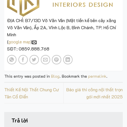
Trả lời
Bạn phải
đăng nhập
để gửi phản hồi.
485-487 Kinh Dương Vương, P. An Lạc, Tp Hồ Chí Minh