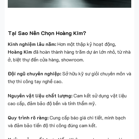
Quy trình rõ ràng:
Cung cấp báo giá chi tiết, minh bạch
và đảm bảo tiến độ thi công đúng cam kết.
Xưởng sản xuất trực tiếp:
Không qua trung gian, giúp
tối ưu chi phí và thời gian thi công.
Bảo hành dài hạn:
Chính sách bảo hành, bảo trì chu đáo,
mang lại sự yên tâm cho khách hàng.
Liên Hệ Hoàng Kim Để Hiện Thực Hóa Không Gian
Sống Hoàn Hảo
Hãy để
Hoàng Kim
đồng hành cùng bạn trong hành trình
xây dựng tổ ấm mơ ước. Chúng tôi cam kết mang đến sự
hài lòng tuyệt đối thông qua từng sản phẩm và dịch vụ.
👉
Liên hệ ngay để được tư vấn miễn phí!
LIÊN HỆ NỘI THẤT
HOÀNG KIM