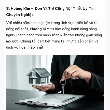
Tại Sao Nên Chọn Hoàng Kim?
Kinh nghiệm lâu năm:
Hơn một thập kỷ hoạt động,
Hoàng Kim
đã hoàn thành hàng trăm dự án lớn nhỏ, từ nhà
ở, biệt thự đến cửa hàng, showroom.
Đội ngũ chuyên nghiệp:
Sở hữu kỹ sư giỏi chuyên môn và
thợ thi công tay nghề cao.
Nguyên vật liệu chất lượng:
Cam kết sử dụng vật liệu
cao cấp, đảm bảo độ bền và tính thẩm mỹ.