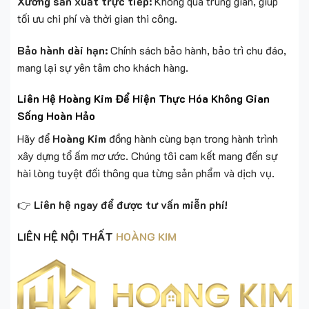
ĐỊA CHỈ: B7/13D Võ Văn Vân (Mặt tiền kế bên cây xăng
Võ Văn Vân), Ấp 2A, Vĩnh Lộc B, Bình Chánh, TP. Hồ Chí
Minh
(
google map
)
SĐT: 0859.888.768
This entry was posted in
Blog
. Bookmark the
permalink
.
Thiết Kế Nội Thất Chung Cư
Báo giá thi công nội thất trọn
Tân Cổ Điển
gói mới nhất 2025