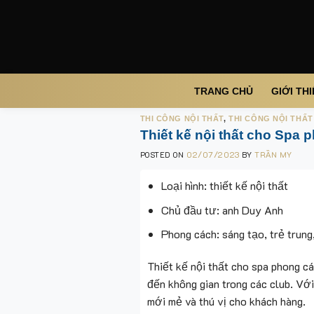
Skip
to
content
TRANG CHỦ
GIỚI TH
THI CÔNG NỘI THẤT
,
THI CÔNG NỘI THẤT
Thiết kế nội thất cho Spa 
POSTED ON
02/07/2023
BY
TRẦN MY
Loại hình: thiết kế nội thất
Chủ đầu tư: anh Duy Anh
Phong cách: sáng tạo, trẻ trun
Thiết kế nội thất cho spa phong c
đến không gian trong các club. Với
mới mẻ và thú vị cho khách hàng.