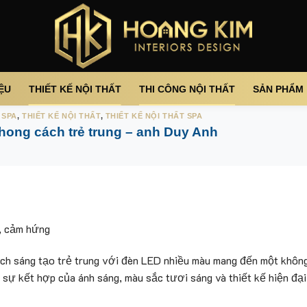
IỆU
THIẾT KẾ NỘI THẤT
THI CÔNG NỘI THẤT
SẢN PHẨM
 SPA
,
THIẾT KẾ NỘI THẤT
,
THIẾT KẾ NỘI THẤT SPA
phong cách trẻ trung – anh Duy Anh
g, cảm hứng
ách sáng tạo trẻ trung với đèn LED nhiều màu mang đến một không
 sự kết hợp của ánh sáng, màu sắc tươi sáng và thiết kế hiện đại,