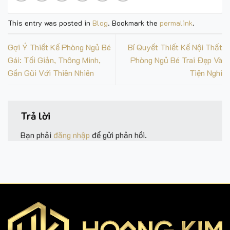
This entry was posted in
Blog
. Bookmark the
permalink
.
Gợi Ý Thiết Kế Phòng Ngủ Bé
Bí Quyết Thiết Kế Nội Thất
Gái: Tối Giản, Thông Minh,
Phòng Ngủ Bé Trai Đẹp Và
Gần Gũi Với Thiên Nhiên
Tiện Nghi
Trả lời
Bạn phải
đăng nhập
để gửi phản hồi.