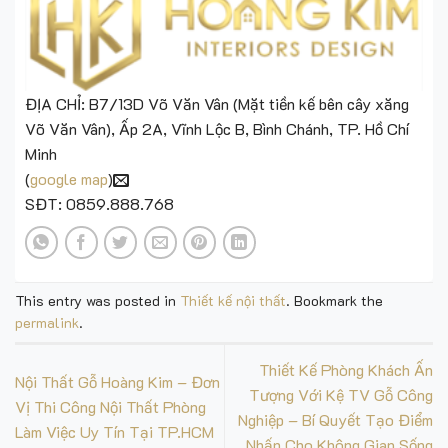
ĐỊA CHỈ: B7/13D Võ Văn Vân (Mặt tiền kế bên cây xăng
Võ Văn Vân), Ấp 2A, Vĩnh Lộc B, Bình Chánh, TP. Hồ Chí
Minh
(
google map
)
SĐT: 0859.888.768
This entry was posted in
Thiết kế nội thất
. Bookmark the
permalink
.
Thiết Kế Phòng Khách Ấn
Nội Thất Gỗ Hoàng Kim – Đơn
Tượng Với Kệ TV Gỗ Công
Vị Thi Công Nội Thất Phòng
Nghiệp – Bí Quyết Tạo Điểm
Làm Việc Uy Tín Tại TP.HCM
Nhấn Cho Không Gian Sống