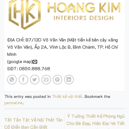
ĐỊA CHỈ: B7/13D Võ Văn Vân (Mặt tiền kế bên cây xăng
Võ Văn Vân), Ấp 2A, Vĩnh Lộc B, Bình Chánh, TP. Hồ Chí
Minh
(
google map
)
SĐT: 0859.888.768
This entry was posted in
Thiết kế nội thất
. Bookmark the
permalink
.
Ý Tưởng Thiết Kế Phòng Ngủ
Tất Tần Tật Về Nội Thất Tân
Cho Bé Đẹp, Hiện Đại Và Tiết
Cổ Điển Bạn Cần Biết