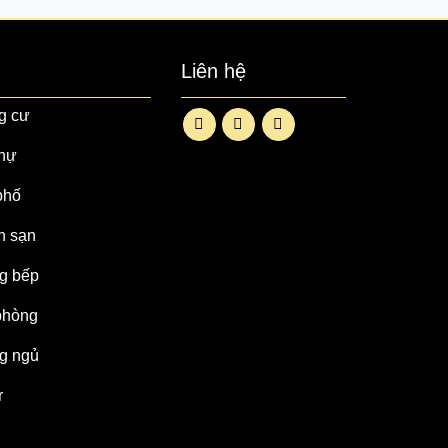
Liên hệ
g cư
thự
phố
h sạn
ng bếp
 phòng
ng ngủ
r