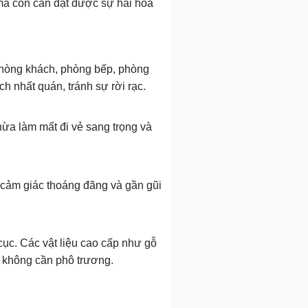
, mà còn cần đạt được sự hài hòa
 phòng khách, phòng bếp, phòng
 nhất quán, tránh sự rời rạc.
hừa làm mất đi vẻ sang trọng và
ạo cảm giác thoáng đãng và gần gũi
cục. Các vật liệu cao cấp như gỗ
à không cần phô trương.