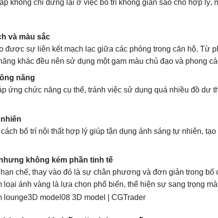
cấp không chỉ dừng lại ở việc bố trí không gian sao cho hợp lý
ch và màu sắc
tạo được sự liên kết mạch lạc giữa các phòng trong căn hộ. Từ
năng khác đều nên sử dụng một gam màu chủ đạo và phong cách
công năng
áp ứng chức năng cụ thể, tránh việc sử dụng quá nhiều đồ dư t
 nhiên
 cách bố trí nội thất hợp lý giúp tận dụng ánh sáng tự nhiên, t
n nhưng không kém phần tinh tế
 hạn chế, thay vào đó là sự chân phương và đơn giản trong bố 
m loại ánh vàng là lựa chọn phổ biến, thể hiện sự sang trọng m