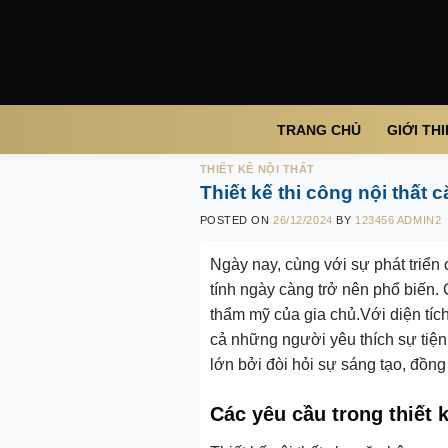
Skip
to
content
TRANG CHỦ
GIỚI TH
THIẾT KẾ NỘI THẤT
Thiết kế thi công nội thất
POSTED ON
26/12/2024
BY
123456 ADMIN2
Ngày nay, cùng với sự phát triển 
tính ngày càng trở nên phổ biến.
thẩm mỹ của gia chủ.Với diện tích
cả những người yêu thích sự tiện n
lớn bởi đòi hỏi sự sáng tạo, đồn
Các yêu cầu trong thiết 