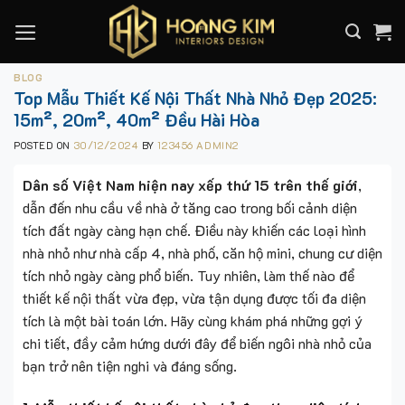
Skip
to
content
BLOG
Top Mẫu Thiết Kế Nội Thất Nhà Nhỏ Đẹp 2025:
15m², 20m², 40m² Đều Hài Hòa
POSTED ON
30/12/2024
BY
123456 ADMIN2
Dân số Việt Nam hiện nay xếp thứ 15 trên thế giới
,
dẫn đến nhu cầu về nhà ở tăng cao trong bối cảnh diện
tích đất ngày càng hạn chế. Điều này khiến các loại hình
nhà nhỏ như nhà cấp 4, nhà phố, căn hộ mini, chung cư diện
tích nhỏ ngày càng phổ biến. Tuy nhiên, làm thế nào để
thiết kế nội thất vừa đẹp, vừa tận dụng được tối đa diện
tích là một bài toán lớn. Hãy cùng khám phá những gợi ý
chi tiết, đầy cảm hứng dưới đây để biến ngôi nhà nhỏ của
bạn trở nên tiện nghi và đáng sống.