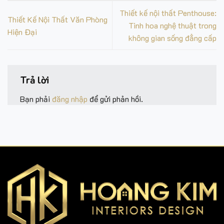
Thiết kế nội thất Penthouse:
Thiết Kế Nội Thất Văn Phòng
Tinh hoa nghệ thuật trong
Hiện Đại
không gian sống đẳng cấp
Trả lời
Bạn phải
đăng nhập
để gửi phản hồi.