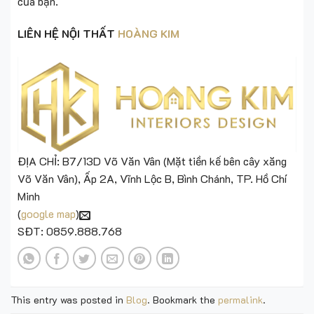
của bạn.
LIÊN HỆ NỘI THẤT
HOÀNG KIM
ĐỊA CHỈ: B7/13D Võ Văn Vân (Mặt tiền kế bên cây xăng
Võ Văn Vân), Ấp 2A, Vĩnh Lộc B, Bình Chánh, TP. Hồ Chí
Minh
(
google map
)
SĐT: 0859.888.768
This entry was posted in
Blog
. Bookmark the
permalink
.