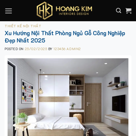
Skip
to
content
THIẾT KẾ NỘI THẤT
Xu Hướng Nội Thất Phòng Ngủ Gỗ Công Nghiệp
Đẹp Nhất 2025
POSTED ON
25/02/2025
BY
123456 ADMIN2