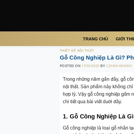
Skip
to
content
TRANG CHỦ
GIỚI TH
THIẾT KẾ NỘI THẤT
Gỗ Công Nghiệp Là Gì? P
POSTED ON
17/02/2025
BY
123456 ADMIN2
Trong những năm gần đây, gỗ công 
nội thất. Sản phẩm này không chỉ
hợp lý. Vậy gỗ công nghiệp gồm nh
chi tiết qua bài viết dưới đây.
1. Gỗ Công Nghiệp Là G
Gỗ công nghiệp là loại gỗ nhân tạ