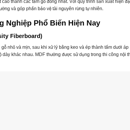
t cao thành các tấm gỗ đồng nhất. Với quy trình sản xuất hiện đạ
rường và góp phần bảo vệ tài nguyên rừng tự nhiên.
ng Nghiệp Phổ Biến Hiện Nay
ity Fiberboard)
 gỗ nhỏ và mịn, sau khi xử lý bằng keo và ép thành tấm dưới áp
 dày khác nhau. MDF thường được sử dụng trong thi công nội th