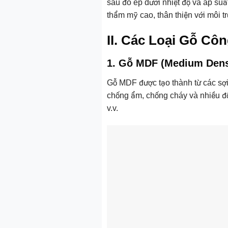
sau đó ép dưới nhiệt độ và áp suấ
thẩm mỹ cao, thân thiện với môi t
II. Các Loại Gỗ Cô
1. Gỗ MDF (Medium Dens
Gỗ MDF được tạo thành từ các sợi
chống ẩm, chống cháy và nhiều độ
v.v.