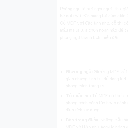
Phòng ngủ là nơi nghỉ ngơi, thư giã
kế nội thất cần mang lại cảm giác 
Gỗ MDF với đặc tính nhẹ, dễ thi c
mẫu mã là lựa chọn hoàn hảo để t
phòng ngủ thanh lịch, hiện đại.
Các món đồ nội thất MDF
trong phòng ngủ:
Giường ngủ:
Giường MDF với 
giản nhưng tinh tế, dễ dàng kết
phong cách trang trí.
Tủ quần áo:
Tủ MDF có thể đượ
phong cách cánh lùa hoặc cánh 
diện tích sử dụng.
Bàn trang điểm:
Những mẫu bà
MDF với lớp phủ Acrylic bóng