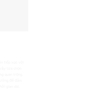
ất Phòng
n tiếp xúc với
 vậy lựa chọn
ùng quan trọng.
 tưởng để đảm
ời gian dài.
ủa gỗ MDF