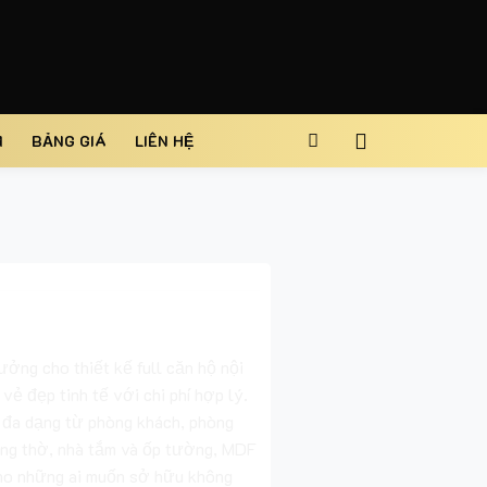
M
BẢNG GIÁ
LIÊN HỆ
ưởng cho thiết kế full căn hộ nội
vẻ đẹp tinh tế với chi phí hợp lý.
 đa dạng từ phòng khách, phòng
òng thờ, nhà tắm và ốp tường, MDF
cho những ai muốn sở hữu không