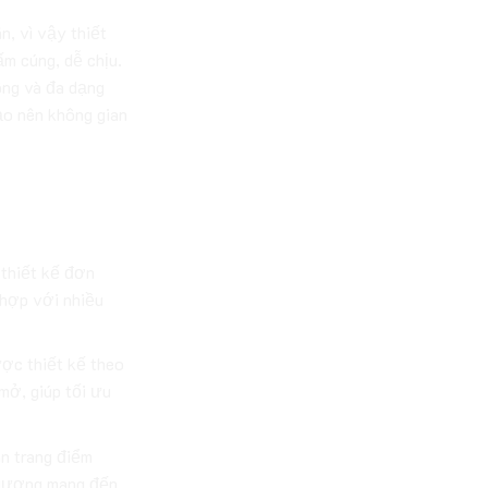
n, vì vậy thiết
ấm cúng, dễ chịu.
ông và đa dạng
ạo nên không gian
 thường dùng
thiết kế đơn
 hợp với nhiều
c thiết kế theo
mở, giúp tối ưu
n trang điểm
 gương mang đến