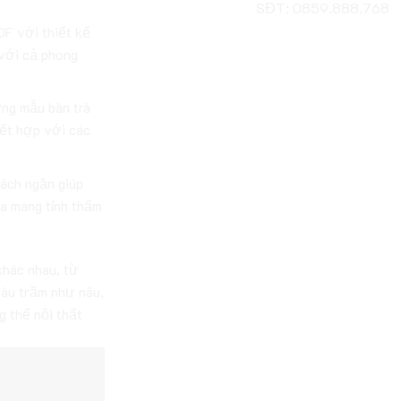
SĐT: 0859.888.768
F với thiết kế
 với cả phong
g mẫu bàn trà
kết hợp với các
ách ngăn giúp
ừa mang tính thẩm
khác nhau, từ
àu trầm như nâu,
g thể nội thất