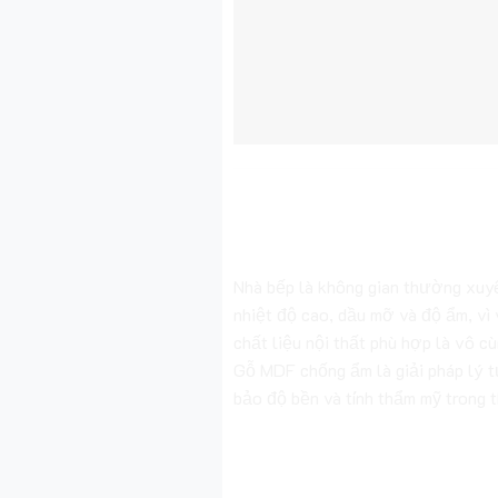
2. Thiết Kế Nội Th
Bếp Bằng Gỗ MDF
Nhà bếp là không gian thường xuyê
nhiệt độ cao, dầu mỡ và độ ẩm, vì
chất liệu nội thất phù hợp là vô c
Gỗ MDF chống ẩm là giải pháp lý
bảo độ bền và tính thẩm mỹ trong th
Các ứng dụng phổ biến c
trong nhà bếp: