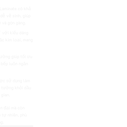
Laminate có khả
dễ vệ sinh, giúp
ẽ và gọn gàng.
với kiểu dáng
ặc kim loại, mang
ường giúp tối ưu
n bếp luôn ngăn
ợc sử dụng làm
ệ tường khỏi dầu
 gian.
n đại mà còn
ỗ tự nhiên, phù
g.