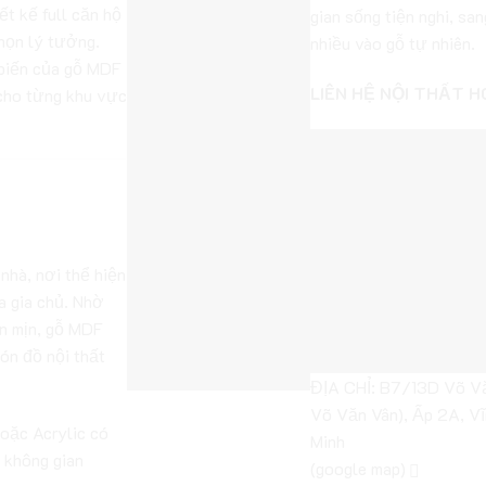
ết kế full căn hộ
gian sống tiện nghi, sa
chọn lý tưởng.
nhiều vào gỗ tự nhiên.
biến của gỗ MDF
LIÊN HỆ NỘI THẤT 
ộ cho từng khu vực
t Phòng
nhà, nơi thể hiện
a gia chủ. Nhờ
ẵn mịn, gỗ MDF
ón đồ nội thất
ĐỊA CHỈ: B7/13D Võ Vă
Võ Văn Vân), Ấp 2A, Vĩ
oặc Acrylic có
Minh
p không gian
(
google map
)