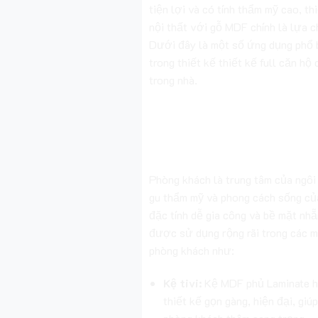
tiện lợi và có tính thẩm mỹ cao, thi
nội thất với gỗ MDF chính là lựa 
Dưới đây là một số ứng dụng phổ 
trong thiết kế thiết kế full căn h
trong nhà.
1. Thiết Kế Nội Thấ
Khách Với Gỗ MDF
Phòng khách là trung tâm của ngôi 
gu thẩm mỹ và phong cách sống củ
đặc tính dễ gia công và bề mặt nh
được sử dụng rộng rãi trong các m
phòng khách như:
Kệ tivi:
Kệ MDF phủ Laminate h
thiết kế gọn gàng, hiện đại, giú