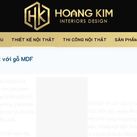
ỆU
THIẾT KẾ NỘI THẤT
THI CÔNG NỘI THẤT
SẢN PHẨ
ất với gỗ MDF
2
liệu được ưa
 vào giá thành
Kết Luận
g thích nghi với
Gỗ MDF là vật liệu lý t
amine, Laminate
thất hiện đại, mang đến 
mà còn có độ bền
Với khả năng ứng dụng
iệu quả.
bếp, phòng ngủ đến ph
 thất hiện đại,
là lựa chọn hoàn hảo 