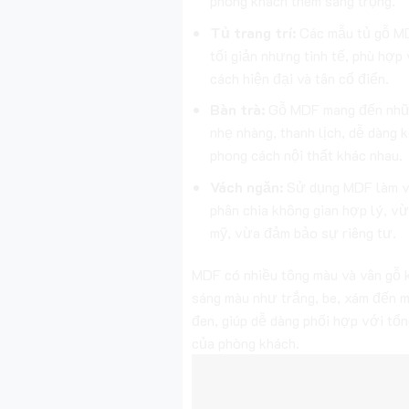
phòng khách thêm sang trọng.
Tủ trang trí:
Các mẫu tủ gỗ MD
tối giản nhưng tinh tế, phù hợp
cách hiện đại và tân cổ điển.
Bàn trà:
Gỗ MDF mang đến nhữn
nhẹ nhàng, thanh lịch, dễ dàng 
phong cách nội thất khác nhau.
Vách ngăn:
Sử dụng MDF làm v
phân chia không gian hợp lý, v
mỹ, vừa đảm bảo sự riêng tư.
MDF có nhiều tông màu và vân gỗ 
sáng màu như trắng, be, xám đến m
đen, giúp dễ dàng phối hợp với tổn
của phòng khách.