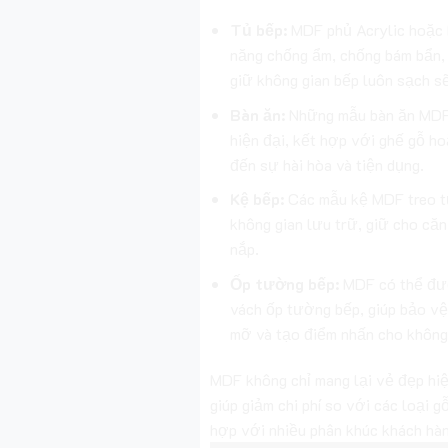
Tủ bếp:
MDF phủ Acrylic hoặc 
năng chống ẩm, chống bám bẩn, 
giữ không gian bếp luôn sạch s
Bàn ăn:
Những mẫu bàn ăn MDF 
hiện đại, kết hợp với ghế gỗ ho
đến sự hài hòa và tiện dụng.
Kệ bếp:
Các mẫu kệ MDF treo t
không gian lưu trữ, giữ cho că
nắp.
Ốp tường bếp:
MDF có thể đư
vách ốp tường bếp, giúp bảo v
mỡ và tạo điểm nhấn cho không
MDF không chỉ mang lại vẻ đẹp hiệ
giúp giảm chi phí so với các loại g
hợp với nhiều phân khúc khách hàn