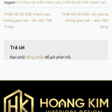
tagged
thi công nội thất khách sạn
,
thiết kế nội thất khách sạn
.
Thiết kế nội thất khách sạn
Thiết kế nội thất văn phòng
không gian mở – Mr. Bùi Thế
không gian mở – anh Văn
Trung
Sang
Trả lời
Bạn phải
đăng nhập
để gửi phản hồi.