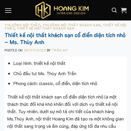
Skip
to
content
THI CÔNG NỘI THẤT
,
THI CÔNG NỘI THẤT KHÁCH SẠN
,
THIẾT KẾ NỘI
THẤT
,
THIẾT KẾ NỘI THẤT KHÁCH SẠN
Thiết kế nội thất khách sạn cổ điển diện tích nhỏ
– Ms. Thùy Anh
POSTED ON
05/07/2023
BY
TRẦN MY
Loại hình: thiết kế nội thất
Chủ đầu tư: Ms. Thùy Anh Trần
Phong cách: classic, cổ điển, diện tích nhỏ
Thiết kế nội thất khách sạn cổ điển diện tích nhỏ là một
thách thức đối khá khó khăn đối với dịch vụ thiết kế nội
thất. Tuy nhiên, dưới sự mô tả chi tiết của khách hàng
Ms.Thùy Anh, nội thất Hoàng Kim đã tạo ra một không gian
nội thất sang trọng và ấm cúng, đáp ứng tối đa nhu cầu