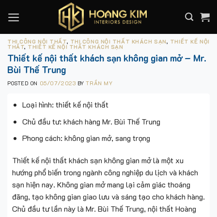
Skip
to
content
THI CÔNG NỘI THẤT
,
THI CÔNG NỘI THẤT KHÁCH SẠN
,
THIẾT KẾ NỘI
THẤT
,
THIẾT KẾ NỘI THẤT KHÁCH SẠN
Thiết kế nội thất khách sạn không gian mở – Mr.
Bùi Thế Trung
POSTED ON
05/07/2023
BY
TRẦN MY
Loại hình: thiết kế nội thất
Chủ đầu tư: khách hàng Mr. Bùi Thế Trung
Phong cách: không gian mở, sang trọng
Thiết kế nội thất khách sạn không gian mở là một xu
hướng phổ biến trong ngành công nghiệp du lịch và khách
sạn hiện nay. Không gian mở mang lại cảm giác thoáng
đãng, tạo không gian giao lưu và sáng tạo cho khách hàng.
Chủ đầu tư lần này là Mr. Bùi Thế Trung, nội thất Hoàng