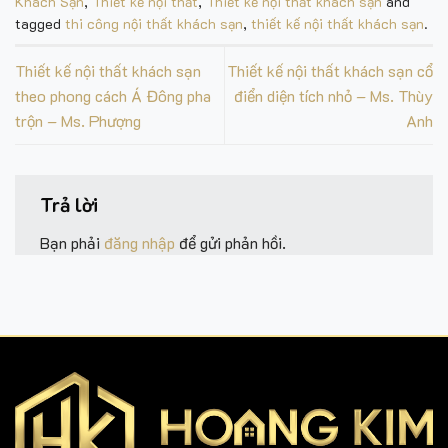
Khách Sạn
,
Thiết kế nội thất
,
Thiết kế nội thất khách sạn
and
tagged
thi công nội thất khách sạn
,
thiết kế nội thất khách sạn
.
Thiết kế nội thất khách sạn
Thiết kế nội thất khách sạn cổ
theo phong cách Á Đông pha
điển diện tích nhỏ – Ms. Thùy
trộn – Ms. Phượng
Anh
Trả lời
Bạn phải
đăng nhập
để gửi phản hồi.