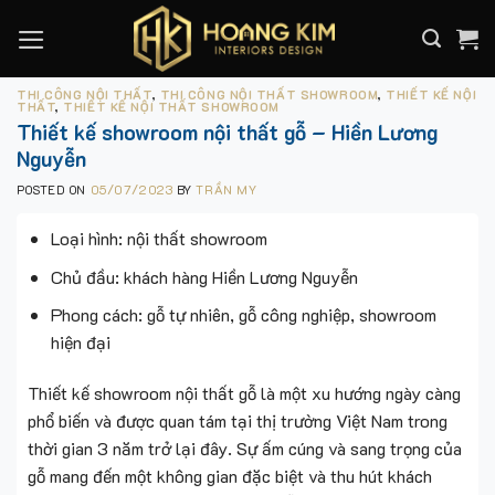
Skip
to
content
THI CÔNG NỘI THẤT
,
THI CÔNG NỘI THẤT SHOWROOM
,
THIẾT KẾ NỘI
THẤT
,
THIẾT KẾ NỘI THẤT SHOWROOM
Thiết kế showroom nội thất gỗ – Hiền Lương
Nguyễn
POSTED ON
05/07/2023
BY
TRẦN MY
Loại hình: nội thất showroom
Chủ đầu: khách hàng Hiền Lương Nguyễn
Phong cách: gỗ tự nhiên, gỗ công nghiệp, showroom
hiện đại
Thiết kế showroom nội thất gỗ là một xu hướng ngày càng
phổ biến và được quan tám tại thị trường Việt Nam trong
thời gian 3 năm trở lại đây. Sự ấm cúng và sang trọng của
gỗ mang đến một không gian đặc biệt và thu hút khách